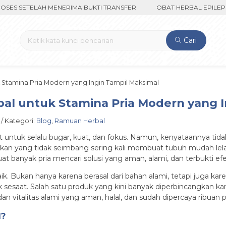
SETELAH MENERIMA BUKTI TRANSFER
OBAT HERBAL EPILEPSI CUM
Cari
 Stamina Pria Modern yang Ingin Tampil Maksimal
al untuk Stamina Pria Modern yang I
 / Kategori:
Blog
,
Ramuan Herbal
ntut untuk selalu bugar, kuat, dan fokus. Namun, kenyataannya
a makan yang tidak seimbang sering kali membuat tubuh mudah l
 banyak pria mencari solusi yang aman, alami, dan terbukti efek
ik. Bukan hanya karena berasal dari bahan alami, tetapi juga k
sesaat. Salah satu produk yang kini banyak diperbincangkan kar
 vitalitas alami yang aman, halal, dan sudah dipercaya ribuan pr
l?