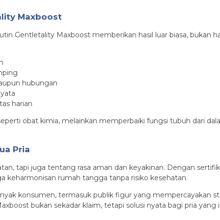
lity Maxboost
in Gentletality Maxboost memberikan hasil luar biasa, bukan ha
h
mping
maupun hubungan
nyata
tas harian
 seperti obat kimia, melainkan memperbaiki fungsi tubuh dari dal
ua Pria
n, tapi juga tentang rasa aman dan keyakinan. Dengan sertifika
jaga keharmonisan rumah tangga tanpa risiko kesehatan.
anyak konsumen, termasuk publik figur yang mempercayakan stam
axboost bukan sekadar klaim, tetapi solusi nyata bagi pria yang 