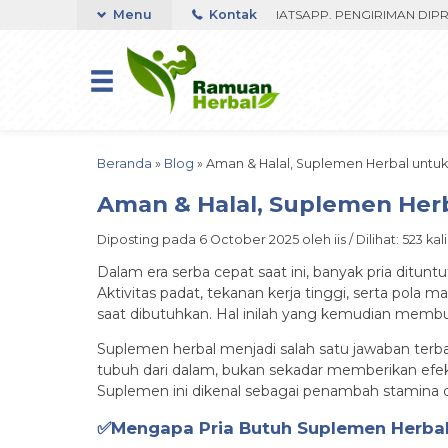
350RIBU FAST RESPON ORDER VIA WHATSAPP. PENGIRIMAN DIPROSES 
Menu
Kontak
Beranda
»
Blog
»
Aman & Halal, Suplemen Herbal untuk
Aman & Halal, Suplemen Herb
Diposting pada 6 October 2025 oleh iis / Dilihat: 523 kali
Dalam era serba cepat saat ini, banyak pria ditu
Aktivitas padat, tekanan kerja tinggi, serta pol
saat dibutuhkan. Hal inilah yang kemudian membuat
Suplemen herbal menjadi salah satu jawaban terba
tubuh dari dalam, bukan sekadar memberikan efek 
Suplemen ini dikenal sebagai penambah stamina dan
✅Mengapa Pria Butuh Suplemen Herba