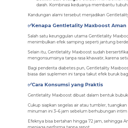
darah. Kombinasi keduanya membantu tubuh te
Kandungan alami tersebut menjadikan Gentletality
✅Kenapa Gentletality Maxboost Aman
Salah satu keunggulan utama Gentletality Maxboos
menimbulkan efek samping seperti jantung berde
Selain itu, Gentletality Maxboost sudah bersertif
mengonsumsinya tanpa rasa khawatir, karena setia
Bagi penderita diabetes pun, Gentletality Maxboo
biasa dari suplemen ini tanpa takut efek buruk bag
✅Cara Konsumsi yang Praktis
Gentletality Maxboost dibuat dalam bentuk bubu
Cukup siapkan segelas air atau tumbler, tuangkan
minuman ini 3–6 jam sebelum berhubungan intim u
Efeknya bisa bertahan hingga 72 jam, sehingga And
menjaga performa tanpa repot.