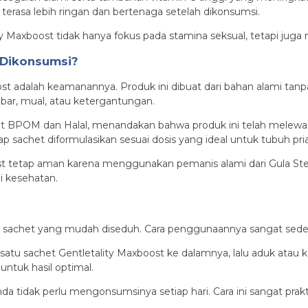
rasa lebih ringan dan bertenaga setelah dikonsumsi.
 Maxboost tidak hanya fokus pada stamina seksual, tetapi juga 
 Dikonsumsi?
t adalah keamanannya. Produk ini dibuat dari bahan alami tanp
bar, mual, atau ketergantungan.
ikat BPOM dan Halal, menandakan bahwa produk ini telah melewat
p sachet diformulasikan sesuai dosis yang ideal untuk tubuh pri
st tetap aman karena menggunakan pemanis alami dari Gula Stevi
i kesehatan.
k sachet yang mudah diseduh. Cara penggunaannya sangat sede
 satu sachet Gentletality Maxboost ke dalamnya, lalu aduk ata
ntuk hasil optimal.
a tidak perlu mengonsumsinya setiap hari. Cara ini sangat prakti