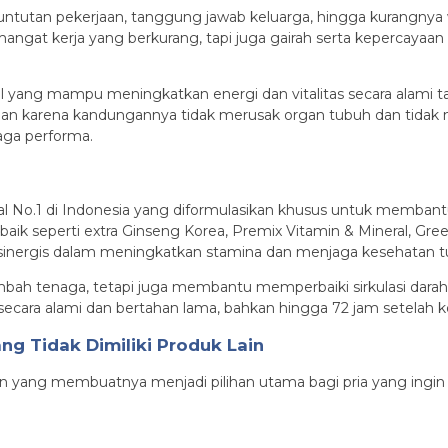
 Tuntutan pekerjaan, tanggung jawab keluarga, hingga kurangny
ngat kerja yang berkurang, tapi juga gairah serta kepercayaan d
al yang mampu meningkatkan energi dan vitalitas secara alami
aman karena kandungannya tidak merusak organ tubuh dan tida
jaga performa.
 No.1 di Indonesia yang diformulasikan khusus untuk membantu p
rbaik seperti extra Ginseng Korea, Premix Vitamin & Mineral, 
sinergis dalam meningkatkan stamina dan menjaga kesehatan tu
mbah tenaga, tetapi juga membantu memperbaiki sirkulasi dara
n secara alami dan bertahan lama, bahkan hingga 72 jam setelah 
g Tidak Dimiliki Produk Lain
n yang membuatnya menjadi pilihan utama bagi pria yang ingin 