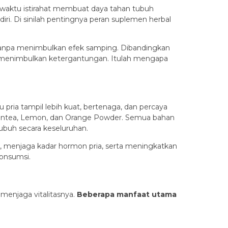
a waktu istirahat membuat daya tahan tubuh
iri. Di sinilah pentingnya peran suplemen herbal
 tanpa menimbulkan efek samping. Dibandingkan
k menimbulkan ketergantungan. Itulah mengapa
ria tampil lebih kuat, bertenaga, dan percaya
Greentea, Lemon, dan Orange Powder. Semua bahan
buh secara keseluruhan.
h, menjaga kadar hormon pria, serta meningkatkan
konsumsi.
menjaga vitalitasnya.
Beberapa manfaat utama