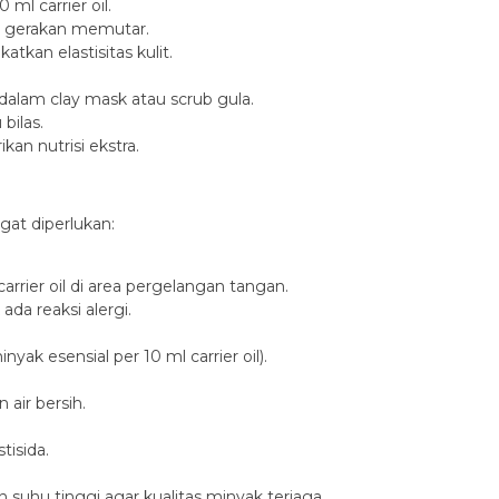
ml carrier oil.
n gerakan memutar.
kan elastisitas kulit.
dalam clay mask atau scrub gula.
bilas.
an nutrisi ekstra.
gat diperlukan:
rrier oil di area pergelangan tangan.
da reaksi alergi.
yak esensial per 10 ml carrier oil).
air bersih.
tisida.
 suhu tinggi agar kualitas minyak terjaga.