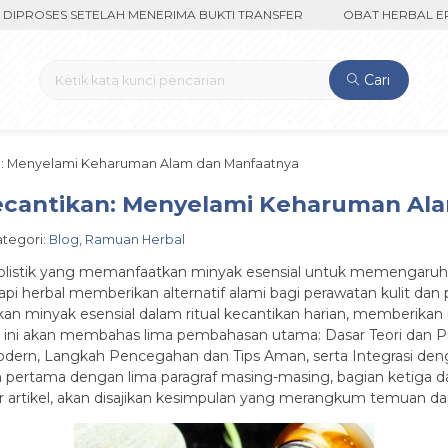
ROSES SETELAH MENERIMA BUKTI TRANSFER
OBAT HERBAL EPILEP
Cari
an: Menyelami Keharuman Alam dan Manfaatnya
ecantikan: Menyelami Keharuman Al
Kategori:
Blog
,
Ramuan Herbal
olistik yang memanfaatkan minyak esensial untuk memengaruhi s
 herbal memberikan alternatif alami bagi perawatan kulit dan pe
an minyak esensial dalam ritual kecantikan harian, memberikan m
ikel ini akan membahas lima pembahasan utama: Dasar Teori dan P
 Modern, Langkah Pencegahan dan Tips Aman, serta Integrasi de
n pertama dengan lima paragraf masing-masing, bagian ketiga d
ir artikel, akan disajikan kesimpulan yang merangkum temuan d