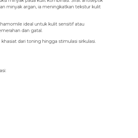
 minyak pada kulit kombinasi. Sifat antiseptik
 minyak argan, ia meningkatkan tekstur kulit
momile ideal untuk kulit sensitif atau
merahan dan gatal.
siat dari toning hingga stimulasi sirkulasi.
si: