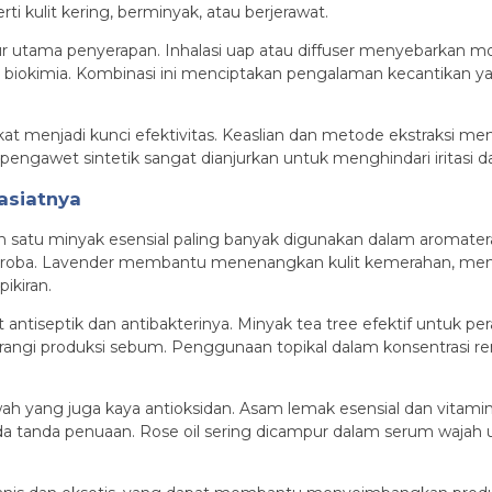
ti kulit kering, berminyak, atau berjerawat.
r utama penyerapan. Inhalasi uap atau diffuser menyebarkan mo
okimia. Kombinasi ini menciptakan pengalaman kecantikan yan
at menjadi kunci efektivitas. Keaslian dan metode ekstraksi mem
engawet sintetik sangat dianjurkan untuk menghindari iritasi dan
asiatnya
 satu minyak esensial paling banyak digunakan dalam aromaterap
mikroba. Lavender membantu menenangkan kulit kemerahan, me
ikiran.
ifat antiseptik dan antibakterinya. Minyak tea tree efektif untuk
gi produksi sebum. Penggunaan topikal dalam konsentrasi ren
 yang juga kaya antioksidan. Asam lemak esensial dan vitam
da tanda penuaan. Rose oil sering dicampur dalam serum wajah