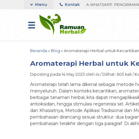
 CUMA 350RIBU FAST RESPON ORDER VIA WHATSAPP. PENGIRIMAN DIP
Menu
Kontak
Beranda
»
Blog
»
Aromaterapi Herbal untuk Kecantik
Aromaterapi Herbal untuk K
Diposting pada 14 May 2025 oleh iis / Dilihat: 603 kali / 
Aromaterapi telah lama dikenal sebagai metode h
menyeluruh. Dalam konteks kecantikan, aromaterapi
berbagai tanaman herbal, kita dapat mengaplikasik
antioksidan, hingga stimulasi regenerasi sel. Art
dan Khasiatnya, Metode Aplikasi Tradisional dan
pembahasan dirancang sesuai struktur: dua bagia
pembahasan terakhir dengan tiga paragraf. Di akh