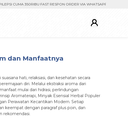
SI CUMA 350RIBU FAST RESPON ORDER VIA WHATSAPP. PENGIRIMAN DI
am dan Manfaatnya
uasana hati, relaksasi, dan kesehatan secara
remajaan diri. Melalui ekstraksi aroma dari
anfaat mulai dari hidrasi, perlindungan
rinsip Aromaterapi, Minyak Esensial Herbal Populer
ngan Perawatan Kecantikan Modern. Setiap
an keempat dengan paragraf plus poin, dan
an rekomendasi.