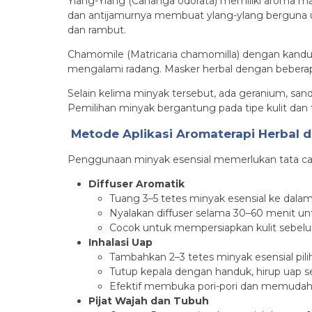
Ylang-Ylang (Cananga odorata) memiliki aroma ma
dan antijamurnya membuat ylang-ylang berguna u
dan rambut.
Chamomile (Matricaria chamomilla) dengan kandung
mengalami radang. Masker herbal dengan beber
Selain kelima minyak tersebut, ada geranium, san
Pemilihan minyak bergantung pada tipe kulit dan 
Metode Aplikasi Aromaterapi Herbal d
Penggunaan minyak esensial memerlukan tata cara
Diffuser Aromatik
Tuang 3–5 tetes minyak esensial ke dalam a
Nyalakan diffuser selama 30–60 menit un
Cocok untuk mempersiapkan kulit sebel
Inhalasi Uap
Tambahkan 2–3 tetes minyak esensial pil
Tutup kepala dengan handuk, hirup uap s
Efektif membuka pori-pori dan memuda
Pijat Wajah dan Tubuh