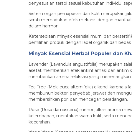
penyesuaian terapi sesuai kebutuhan individu, seper
Sistem organ pernapasan dan kulit merupakan jalu
scrub memadukan efek mekanis dengan manfaat bi
dalam harmoni.
Ketersediaan minyak esensial murni dan bersertifik
pemilihan produk dengan label organik dan bebas p
Minyak Esensial Herbal Populer dan Kh
Lavender (Lavandula angustifolia) merupakan salah
asetat memberikan efek antiinflamasi dan anti
memberikan aroma relaksasi yang menenangkan p
Tea Tree (Melaleuca alternifolia) dikenal karena s
membunuh bakteri penyebab jerawat dan menguran
membersihkan pori dan mencegah peradangan.
Rose (Rosa damascena) menonjolkan aroma mewah
kelembapan, meratakan warna kulit, serta menun
kecerahan.