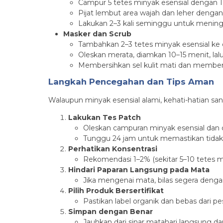
Campur 5 tetes minyak esensial dengan 10 
Pijat lembut area wajah dan leher denga
Lakukan 2–3 kali seminggu untuk meningkat
Masker dan Scrub
Tambahkan 2–3 tetes minyak esensial ke 
Oleskan merata, diamkan 10–15 menit, lalu 
Membersihkan sel kulit mati dan memberik
Langkah Pencegahan dan Tips Aman
Walaupun minyak esensial alami, kehati-hatian san
Lakukan Tes Patch
Oleskan campuran minyak esensial dan ca
Tunggu 24 jam untuk memastikan tidak a
Perhatikan Konsentrasi
Rekomendasi 1–2% (sekitar 5–10 tetes min
Hindari Paparan Langsung pada Mata
Jika mengenai mata, bilas segera dengan 
Pilih Produk Bersertifikat
Pastikan label organik dan bebas dari pes
Simpan dengan Benar
Jauhkan dari sinar matahari langsung dan