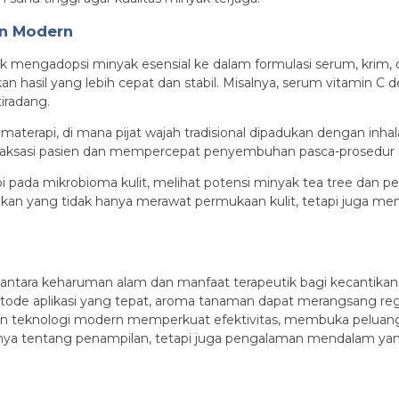
an Modern
 mengadopsi minyak esensial ke dalam formulasi serum, krim, 
an hasil yang lebih cepat dan stabil. Misalnya, serum vitamin 
iradang.
aromaterapi, di mana pijat wajah tradisional dipadukan dengan i
relaksasi pasien dan mempercepat penyembuhan pasca-prosedur m
api pada mikrobioma kulit, melihat potensi minyak tea tree dan
kan yang tidak hanya merawat permukaan kulit, tetapi juga 
ntara keharuman alam dan manfaat terapeutik bagi kecantikan 
metode aplikasi yang tepat, aroma tanaman dapat merangsang r
gan teknologi modern memperkuat efektivitas, membuka peluang
n hanya tentang penampilan, tetapi juga pengalaman mendalam 