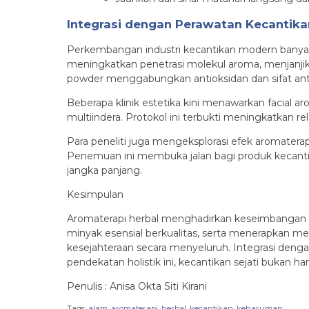
Integrasi dengan Perawatan Kecantik
Perkembangan industri kecantikan modern banyak
meningkatkan penetrasi molekul aroma, menjanjik
powder menggabungkan antioksidan dan sifat ant
Beberapa klinik estetika kini menawarkan facial 
multiindera. Protokol ini terbukti meningkatkan 
Para peneliti juga mengeksplorasi efek aromater
Penemuan ini membuka jalan bagi produk kecanti
jangka panjang.
Kesimpulan
Aromaterapi herbal menghadirkan keseimbangan a
minyak esensial berkualitas, serta menerapkan 
kesejahteraan secara menyeluruh. Integrasi den
pendekatan holistik ini, kecantikan sejati buka
Penulis : Anisa Okta Siti Kirani
Tags:
alam
,
aromaterapi
,
herbal
,
kecantikan
,
keharuman