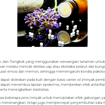
unani, dan Tiongkok yang menggunakan wewangian tanaman untuk
lkan melalui metode distilasi uap atau ekstraksi pelarut dari bu
pusat emosi dan memori, sehingga memengaruhi kondisi psikologis
apat dioleskan pada kulit dengan basis carrier oil (minyak pemba
al dapat menembus lapisan epidermis, memberikan efek antiinflama
erta meningkatkan elastisitas.
asi beberapa jenis minyak untuk menciptakan efek gabungan yan
 menenangkan, tetapi juga mempercepat penyembuhan luka mikr