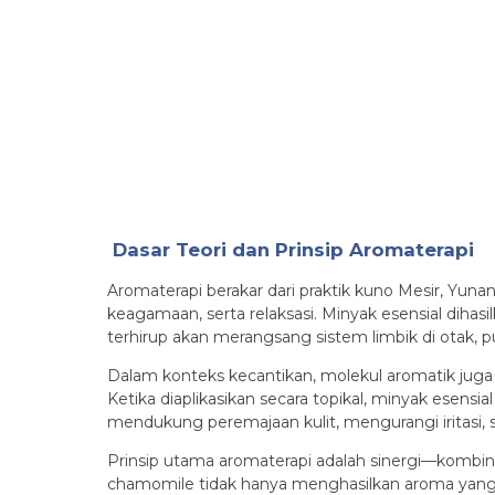
Dasar Teori dan Prinsip Aromaterapi
Aromaterapi berakar dari praktik kuno Mesir, Y
keagamaan, serta relaksasi. Minyak esensial dihasi
terhirup akan merangsang sistem limbik di otak, 
Dalam konteks kecantikan, molekul aromatik juga d
Ketika diaplikasikan secara topikal, minyak esensi
mendukung peremajaan kulit, mengurangi iritasi, s
Prinsip utama aromaterapi adalah sinergi—kombin
chamomile tidak hanya menghasilkan aroma yang