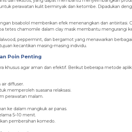
nis dan eksotis, yang dapat membantu menyeimbangkan produksi
ntuk perawatan kulit berminyak dan ketombe. Dipadukan dengan
an bisabolol memberikan efek menenangkan dan antiiritasi. Cha
apa tetes chamomile dalam clay mask membantu mengurangi ke
dalwood, peppermint, dan bergamot yang menawarkan berbagai kha
tujuan kecantikan masing-masing individu.
an Poin Penting
 khusus agar aman dan efektif. Berikut beberapa metode aplika
ir diffuser.
tuk memperoleh suasana relaksasi.
um perawatan malam.
ihan ke dalam mangkuk air panas.
elama 5–10 menit.
hkan pembersihan komedo.