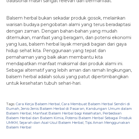
tradisional masih sangat relevan dan bermanfaat.
Balsem herbal bukan sekadar produk gosok, melainkan
warisan budaya pengobatan alami yang terus beradaptasi
dengan zaman. Dengan bahan-bahan yang mudah
ditemukan, manfaat yang beragam, dan potensi ekonomi
yang luas, balsem herbal layak menjadi bagian dari gaya
hidup sehat kita. Penggunaan yang tepat dan
pemahaman yang baik akan membantu kita
mendapatkan manfaat maksimal dari produk alami ini.
Sebagai alternatif yang lebih aman dan ramah lingkungan,
balsem herbal adalah solusi yang patut dipertimbangkan
untuk kesehatan tubuh sehari-hari.
Tags:
Cara Kerja Balsem Herbal
,
Cara Membuat Balsem Herbal Sendiri di
Rumah
,
Jenis-Jenis Balsem Herbal di Pasaran
,
Kandungan Umum dalam
Balsem Herbal
,
Manfaat Balsem Herbal bagi Kesehatan
,
Perbedaan
Balsem Herbal dan Balsem Kimia
,
Potensi Balsem Herbal Sebagai Produk
UMKM
,
Sejarah dan Asal-Usul Balsem Herbal
,
Tips Aman Menggunakan
Balsem Herbal