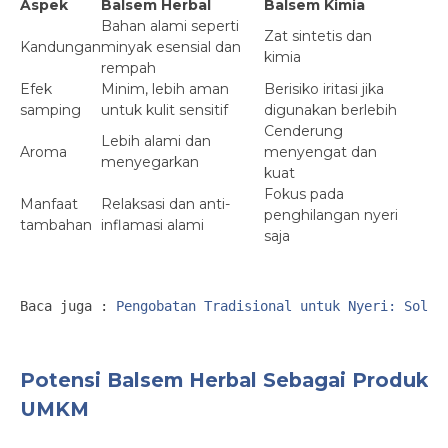
Aspek
Balsem Herbal
Balsem Kimia
Bahan alami seperti
Zat sintetis dan
Kandungan
minyak esensial dan
kimia
rempah
Efek
Minim, lebih aman
Berisiko iritasi jika
samping
untuk kulit sensitif
digunakan berlebih
Cenderung
Lebih alami dan
Aroma
menyengat dan
menyegarkan
kuat
Fokus pada
Manfaat
Relaksasi dan anti-
penghilangan nyeri
tambahan
inflamasi alami
saja
Baca juga : 
Pengobatan Tradisional untuk Nyeri: Solus
Potensi Balsem Herbal Sebagai Produk
UMKM