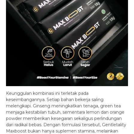
Keunggulan kombinasi ini terletak pada
keseimbangannya. Setiap bahan bekerja saling
melengkapi. Ginseng meningkatkan tenaga, green tea
menjaga kestabilan tubuh, sementara lemon dan orange
powder memberikan kesegaran sekaligus perlindungan
dari radikal bebas. Dengan formulasi tersebut, Gentletality
Maxboost bukan hanya suplemen stamina, melainkan