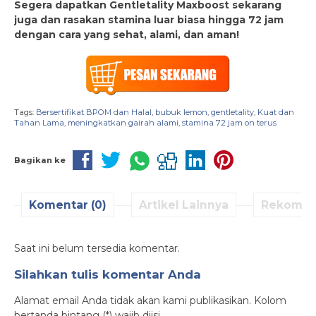
Segera dapatkan Gentletality Maxboost sekarang
juga dan rasakan stamina luar biasa hingga 72 jam
dengan cara yang sehat, alami, dan aman!
Tags:
Bersertifikat BPOM dan Halal
,
bubuk lemon
,
gentletality
,
Kuat dan
Tahan Lama
,
meningkatkan gairah alami
,
stamina 72 jam on terus
Bagikan ke
Komentar (0)
Artikel Lainnya
Rekomen
Saat ini belum tersedia komentar.
Silahkan tulis komentar Anda
Alamat email Anda tidak akan kami publikasikan. Kolom
bertanda bintang (*) wajib diisi.