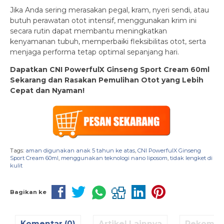
Jika Anda sering merasakan pegal, kram, nyeri sendi, atau
butuh perawatan otot intensif, menggunakan krim ini
secara rutin dapat membantu meningkatkan
kenyamanan tubuh, memperbaiki fleksibilitas otot, serta
menjaga performa tetap optimal sepanjang hari.
Dapatkan CNI PowerfulX Ginseng Sport Cream 60ml
Sekarang dan Rasakan Pemulihan Otot yang Lebih
Cepat dan Nyaman!
Tags:
aman digunakan anak 5 tahun ke atas
,
CNI PowerfulX Ginseng
Sport Cream 60ml
,
menggunakan teknologi nano liposom
,
tidak lengket di
kulit
Bagikan ke
Komentar (0)
Artikel Lainnya
Rekomen