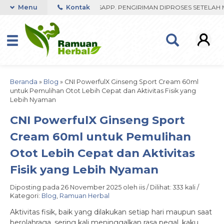
T RESPON ORDER VIA WHATSAPP. PENGIRIMAN DIPROSES SETELAH MEN
Menu
Kontak
Beranda
»
Blog
»
CNI PowerfulX Ginseng Sport Cream 60ml
untuk Pemulihan Otot Lebih Cepat dan Aktivitas Fisik yang
Lebih Nyaman
CNI PowerfulX Ginseng Sport
Cream 60ml untuk Pemulihan
Otot Lebih Cepat dan Aktivitas
Fisik yang Lebih Nyaman
Diposting pada 26 November 2025 oleh iis / Dilihat: 333 kali /
Kategori:
Blog
,
Ramuan Herbal
Aktivitas fisik, baik yang dilakukan setiap hari maupun saat
berolahraga, sering kali meninggalkan rasa pegal, kaku,