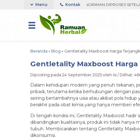
ST RESPON ORDER VIA WHATSAPP. PENGIRIMAN DIPROSES SETELAH MEN
Menu
Kontak
Beranda
»
Blog
»
Gentletality Maxboost Harga Terjang
Gentletality Maxboost Harg
Diposting pada 24 September 2025 oleh iis / Dilihat: 466
Dalam kehidupan modern yang penuh tekanan, pria
pribadi, terutama ketika berhubungan dengan pas
seiring bertambahnya usia atau akibat pola hidup
berakhir pada obat kimia yang hanya memberi efek
Di tengah kondisi ini, Gentletality Maxboost had
dibandingkan kualitasnya, produk ini tidak hanya
tubuh. Membicarakan tentang Gentletality Maxboost
dikonsumsi.