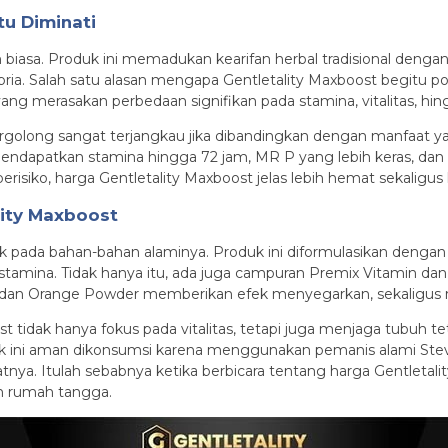
u Diminati
biasa. Produk ini memadukan kearifan herbal tradisional denga
a. Salah satu alasan mengapa Gentletality Maxboost begitu pop
ng merasakan perbedaan signifikan pada stamina, vitalitas, hi
tergolong sangat terjangkau jika dibandingkan dengan manfaat 
 mendapatkan stamina hingga 72 jam, MR P yang lebih keras, da
risiko, harga Gentletality Maxboost jelas lebih hemat sekaligus
ity Maxboost
ak pada bahan-bahan alaminya. Produk ini diformulasikan deng
 stamina. Tidak hanya itu, ada juga campuran Premix Vitamin d
 dan Orange Powder memberikan efek menyegarkan, sekaligus 
t tidak hanya fokus pada vitalitas, tetapi juga menjaga tubuh te
duk ini aman dikonsumsi karena menggunakan pemanis alami Stev
atnya. Itulah sebabnya ketika berbicara tentang harga Gentlet
n rumah tangga.