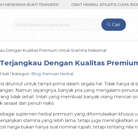
ERIMA BUKTI TRANSFER
OBAT HERBAL EPILEPSI CUMA 350RIBU F
Cari
kau Dengan Kualitas Premium Untuk Stamina Maksimal
a Terjangkau Dengan Kualitas Premi
 kali / Kategori:
Blog
,
Ramuan Herbal
 dituntut untuk tampil prima dalam segala hal. Tidak hanya di
angan. Namun sayangnya, banyak pria yang mengalami penurunan
 yang tidak sehat. Inilah yang membuat banyak orang mencari sol
 sesaat dan penuh risiko.
ir sebagai suplemen herbal premium yang diformulasikan khusus 
 menjanjikan stamina yang lebih lama, tetapi juga meningkatkan 
 harga bukan hanya soal nominal rupiah, tetapi tentang nilai n