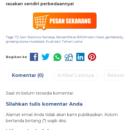
rasakan sendiri perbedaannya!
Tags:
72 Jam Stamina Nonstop
,
Bersertifikat BPOM dan Halal
,
gentletality
,
ginseng korea maxboost
,
Kuat dan Tahan Lama
Bagikan ke
Komentar (0)
Artikel Lainnya
Rekomen
Saat ini belum tersedia komentar.
Silahkan tulis komentar Anda
Alamat email Anda tidak akan kami publikasikan. Kolom
bertanda bintang (*) wajib diisi.