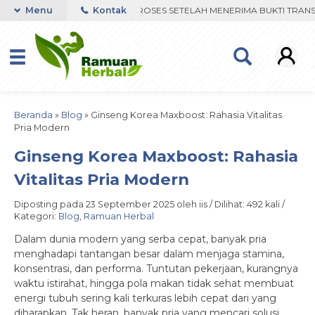
WHATSAPP. PENGIRIMAN DIPROSES SETELAH MENERIMA BUKTI TRANSFE
Menu
Kontak
Beranda
»
Blog
»
Ginseng Korea Maxboost: Rahasia Vitalitas
Pria Modern
Ginseng Korea Maxboost: Rahasia
Vitalitas Pria Modern
Diposting pada 23 September 2025 oleh iis / Dilihat: 492 kali /
Kategori:
Blog
,
Ramuan Herbal
Dalam dunia modern yang serba cepat, banyak pria
menghadapi tantangan besar dalam menjaga stamina,
konsentrasi, dan performa. Tuntutan pekerjaan, kurangnya
waktu istirahat, hingga pola makan tidak sehat membuat
energi tubuh sering kali terkuras lebih cepat dari yang
diharapkan. Tak heran, banyak pria yang mencari solusi