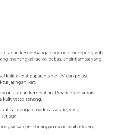
tus nutrisi dan keseimbangan hormon mempengaruhi
 yang menangkal radikal bebas, antiinflamasi yang
 kulit akibat paparan sinar UV dan polusi.
ur jaringan ikat.
n iritasi dan kemerahan. Peradangan kronis
 kulit tetap tenang.
 asiatica) dengan madecassoside, yang
terjaga.
mungkinkan pembuangan racun lebih efisien,