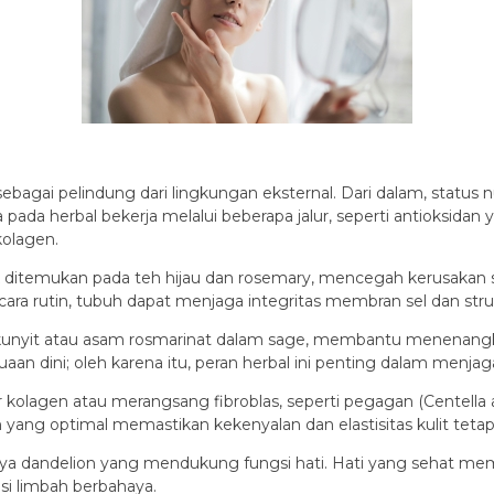
 sebagai pelindung dari lingkungan eksternal. Dari dalam, sta
 pada herbal bekerja melalui beberapa jalur, seperti antioksidan
kolagen.
ak ditemukan pada teh hijau dan rosemary, mencegah kerusakan sel
a rutin, tubuh dapat menjaga integritas membran sel dan strukt
 kunyit atau asam rosmarinat dalam sage, membantu menenangka
an dini; oleh karena itu, peran herbal ini penting dalam menjaga
 kolagen atau merangsang fibroblas, seperti pegagan (Centella
yang optimal memastikan kekenyalan dan elastisitas kulit tetap 
ya dandelion yang mendukung fungsi hati. Hati yang sehat me
asi limbah berbahaya.