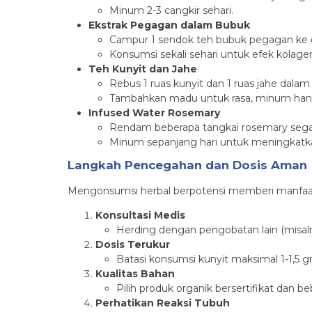
Minum 2-3 cangkir sehari.
Ekstrak Pegagan dalam Bubuk
Campur 1 sendok teh bubuk pegagan ke 
Konsumsi sekali sehari untuk efek kolagen
Teh Kunyit dan Jahe
Rebus 1 ruas kunyit dan 1 ruas jahe dalam
Tambahkan madu untuk rasa, minum hanga
Infused Water Rosemary
Rendam beberapa tangkai rosemary segar d
Minum sepanjang hari untuk meningkatkan
Langkah Pencegahan dan Dosis Aman
Mengonsumsi herbal berpotensi memberi manfaat,
Konsultasi Medis
Herding dengan pengobatan lain (misalny
Dosis Terukur
Batasi konsumsi kunyit maksimal 1-1,5 g
Kualitas Bahan
Pilih produk organik bersertifikat dan be
Perhatikan Reaksi Tubuh