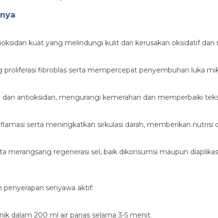
tnya
ioksidan kuat yang melindungi kulit dari kerusakan oksidatif
 proliferasi fibroblas serta mempercepat penyembuhan luka mi
i dan antioksidan, mengurangi kemerahan dan memperbaiki tekst
amasi serta meningkatkan sirkulasi darah, memberikan nutrisi opt
merangsang regenerasi sel, baik dikonsumsi maupun diaplikasik
 penyerapan senyawa aktif:
nik dalam 200 ml air panas selama 3-5 menit.