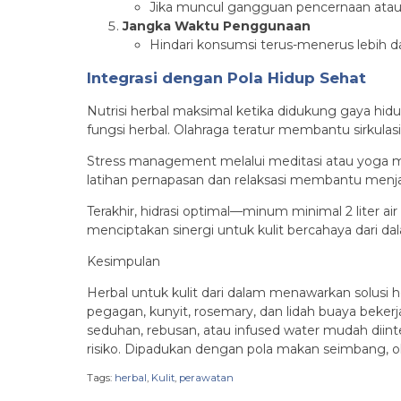
Jika muncul gangguan pencernaan atau a
Jangka Waktu Penggunaan
Hindari konsumsi terus-menerus lebih da
Integrasi dengan Pola Hidup Sehat
Nutrisi herbal maksimal ketika didukung gaya hid
fungsi herbal. Olahraga teratur membantu sirkulas
Stress management melalui meditasi atau yoga me
latihan pernapasan dan relaksasi membantu menjaga
Terakhir, hidrasi optimal—minum minimal 2 liter air
menciptakan sinergi untuk kulit bercahaya dari da
Kesimpulan
Herbal untuk kulit dari dalam menawarkan solusi h
pegagan, kunyit, rosemary, dan lidah buaya beker
seduhan, rebusan, atau infused water mudah diin
risiko. Dipadukan dengan pola makan seimbang, ol
Tags:
herbal
,
Kulit
,
perawatan