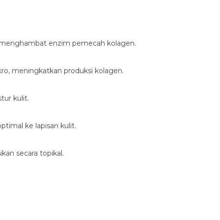
 dan menghambat enzim pemecah kolagen.
kro, meningkatkan produksi kolagen.
ur kulit.
imal ke lapisan kulit.
an secara topikal.