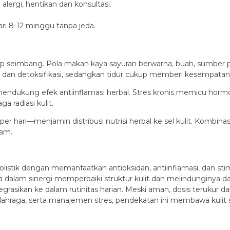
lergi, hentikan dan konsultasi.
ri 8-12 minggu tanpa jeda.
up seimbang. Pola makan kaya sayuran berwarna, buah, sumber pr
i dan detoksifikasi, sedangkan tidur cukup memberi kesempatan r
ndukung efek antiinflamasi herbal. Stres kronis memicu hormon
 radiasi kulit.
 per hari—menjamin distribusi nutrisi herbal ke sel kulit. Kombina
lam.
olistik dengan memanfaatkan antioksidan, antiinflamasi, dan sti
ja dalam sinergi memperbaiki struktur kulit dan melindunginya 
tegrasikan ke dalam rutinitas harian. Meski aman, dosis teruku
ahraga, serta manajemen stres, pendekatan ini membawa kulit se