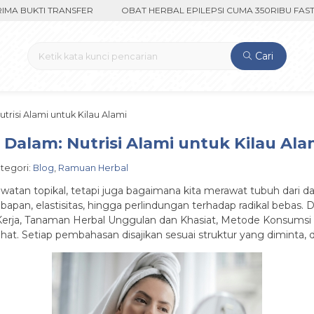
BUKTI TRANSFER
OBAT HERBAL EPILEPSI CUMA 350RIBU FAST RE
Cari
utrisi Alami untuk Kilau Alami
 Dalam: Nutrisi Alami untuk Kilau Ala
ategori:
Blog
,
Ramuan Herbal
atan topikal, tetapi juga bagaimana kita merawat tubuh dari da
apan, elastisitas, hingga perlindungan terhadap radikal bebas. D
rja, Tanaman Herbal Unggulan dan Khasiat, Metode Konsumsi 
at. Setiap pembahasan disajikan sesuai struktur yang diminta, 