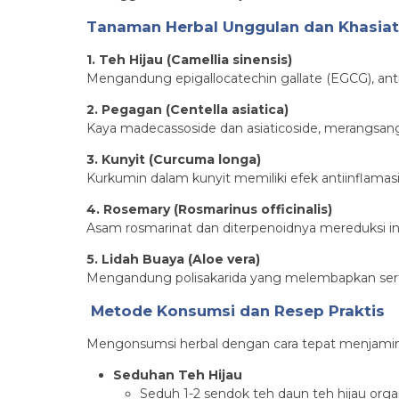
Tanaman Herbal Unggulan dan Khasia
1. Teh Hijau (Camellia sinensis)
Mengandung epigallocatechin gallate (EGCG), ant
2. Pegagan (Centella asiatica)
Kaya madecassoside dan asiaticoside, merangsang
3. Kunyit (Curcuma longa)
Kurkumin dalam kunyit memiliki efek antiinflamas
4. Rosemary (Rosmarinus officinalis)
Asam rosmarinat dan diterpenoidnya mereduksi infl
5. Lidah Buaya (Aloe vera)
Mengandung polisakarida yang melembapkan serta 
Metode Konsumsi dan Resep Praktis
Mengonsumsi herbal dengan cara tepat menjamin
Seduhan Teh Hijau
Seduh 1-2 sendok teh daun teh hijau orga