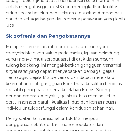
sebagai pelengkap dapat memberikan solusi tambahan
untuk mengatasi gejala MS dan meningkatkan kualitas
hidup secara keseluruhan, selama digunakan dengan hati-
hati dan sebagai bagian dari rencana perawatan yang lebih
luas.
Skizofrenia dan Pengobatannya
Multiple sclerosis adalah gangguan autoimun yang
menyebabkan kerusakan pada mielin, lapisan pelindung
yang menyelimuti serabut saraf di otak dan sumsum
tulang belakang. Ini mengakibatkan gangguan transmisi
sinyal saraf yang dapat menyebabkan berbagai gejala
neurologis. Gejala MS bervariasi dan dapat mencakup
kelemahan otot, gangguan koordinasi, kesulitan berbicara,
masalah penglihatan, serta kelelahan kronis. Seiring
dengan progresi penyakit, gejala ini bisa menjadi lebih
berat, mempengaruhi kualitas hidup dan kemampuan
individu untuk berfungsi dalam kehidupan sehari-hari.
Pengobatan konvensional untuk MS meliputi
penggunaan obat-obatan imunomodulator dan
imunosupresan untuk mengurangi peradangan dan