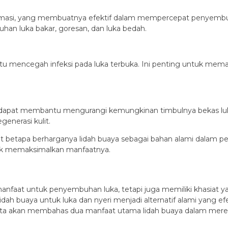
inflamasi, yang membuatnya efektif dalam mempercepat penyemb
an luka bakar, goresan, dan luka bedah.
ntu mencegah infeksi pada luka terbuka. Ini penting untuk memast
ka dapat membantu mengurangi kemungkinan timbulnya bekas lu
enerasi kulit.
betapa berharganya lidah buaya sebagai bahan alami dalam perawa
uk memaksimalkan manfaatnya.
manfaat untuk penyembuhan luka, tetapi juga memiliki khasiat 
, lidah buaya untuk luka dan nyeri menjadi alternatif alami yang ef
, kita akan membahas dua manfaat utama lidah buaya dalam mere