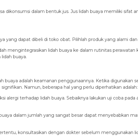
 bisa dikonsumsi dalam bentuk jus. Jus lidah buaya memiliki sif
yang dapat dibeli di toko obat. Pilihlah produk yang alami dan
h mengintegrasikan lidah buaya ke dalam rutinitas perawatan ke
lidah buaya.
idah buaya adalah keamanan penggunaannya. Ketika digunakan s
gnifikan. Namun, beberapa hal yang perlu diperhatikan adalah:
i alergi terhadap lidah buaya. Sebaiknya lakukan uji coba pada
 buaya dalam jumlah yang sangat besar dapat menyebabkan mas
tertentu, konsultasikan dengan dokter sebelum menggunakan l