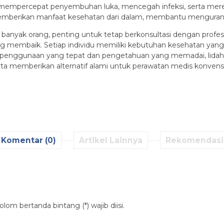
mempercepat penyembuhan luka, mencegah infeksi, serta meredak
memberikan manfaat kesehatan dari dalam, membantu menguran
anyak orang, penting untuk tetap berkonsultasi dengan profesio
jung membaik. Setiap individu memiliki kebutuhan kesehatan yang
n penggunaan yang tepat dan pengetahuan yang memadai, lidah
rta memberikan alternatif alami untuk perawatan medis konvensi
Komentar (0)
Artikel Lainnya
Rekomendasi
lom bertanda bintang (*) wajib diisi.