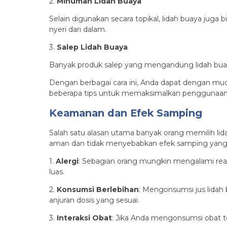
2.
Minuman Lidah Buaya
Selain digunakan secara topikal, lidah buaya juga
nyeri dari dalam.
3.
Salep Lidah Buaya
Banyak produk salep yang mengandung lidah buaya 
Dengan berbagai cara ini, Anda dapat dengan muda
beberapa tips untuk memaksimalkan penggunaan 
Keamanan dan Efek Samping
Salah satu alasan utama banyak orang memilih l
aman dan tidak menyebabkan efek samping yang si
1.
Alergi
: Sebagian orang mungkin mengalami reaks
luas.
2.
Konsumsi Berlebihan
: Mengonsumsi jus lidah
anjuran dosis yang sesuai.
3.
Interaksi Obat
: Jika Anda mengonsumsi obat 