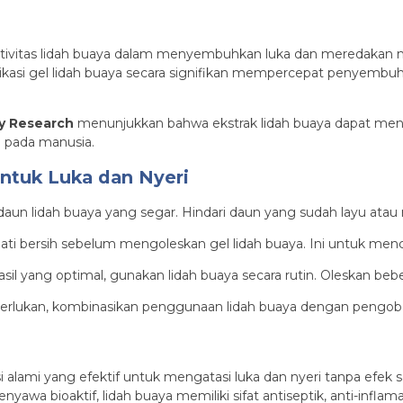
ktivitas lidah buaya dalam menyembuhkan luka dan meredakan ny
kasi gel lidah buaya secara signifikan mempercepat penyemb
y Research
menunjukkan bahwa ekstrak lidah buaya dapat men
 pada manusia.
ntuk Luka dan Nyeri
 daun lidah buaya yang segar. Hindari daun yang sudah layu atau 
bati bersih sebelum mengoleskan gel lidah buaya. Ini untuk menc
il yang optimal, gunakan lidah buaya secara rutin. Oleskan bebe
iperlukan, kombinasikan penggunaan lidah buaya dengan pengobat
i alami yang efektif untuk mengatasi luka dan nyeri tanpa efe
nyawa bioaktif, lidah buaya memiliki sifat antiseptik, anti-inflama