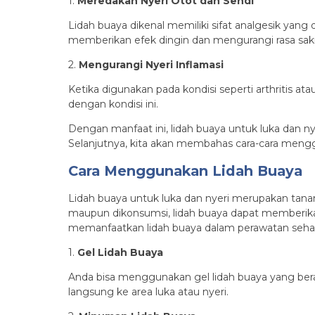
1.
Meredakan Nyeri Otot dan Sendi
Lidah buaya dikenal memiliki sifat analgesik yan
memberikan efek dingin dan mengurangi rasa saki
2.
Mengurangi Nyeri Inflamasi
Ketika digunakan pada kondisi seperti arthritis 
dengan kondisi ini.
Dengan manfaat ini, lidah buaya untuk luka dan n
Selanjutnya, kita akan membahas cara-cara mengg
Cara Menggunakan Lidah Buaya
Lidah buaya untuk luka dan nyeri merupakan tana
maupun dikonsumsi, lidah buaya dapat memberikan 
memanfaatkan lidah buaya dalam perawatan sehari
1.
Gel Lidah Buaya
Anda bisa menggunakan gel lidah buaya yang bera
langsung ke area luka atau nyeri.