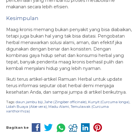
pencernaan yang membantu proses metabolisme
makanan secara lebih efisien.
Kesimpulan
Maag kronis memang bukan penyakit yang bisa diabaikan,
tetapi juga bukan hal yang tak bisa diatasi. Pengobatan
herbal menawarkan solusi alami, aman, dan efektif jika
digunakan dengan benar dan konsisten. Dengan
kombinasi gaya hidup sehat dan konsumsi herbal yang
tepat, banyak penderita maag kronis berhasil pulih dan
kembali menjalani hidup yang lebih nyaman.
Ikuti terus artikel-artikel Ramuan Herbal untuk update
terus informasi seputar obat herbal demi menjaga
kesehatan Anda, dan sampai jumpa di artikel berikutnya.
Tags:
daun jambu biji
,
Jahe (Zingiber officinale)
,
Kunyit (Curcuma longa)
,
Lidah Buaya (Aloe vera)
,
Madu Alami
,
Temulawak (Curcuma
xanthorrhiza)
Bagikan ke