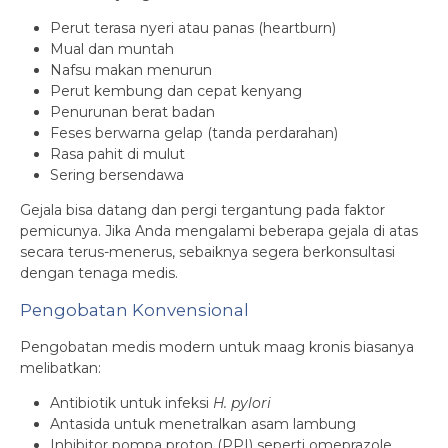
Perut terasa nyeri atau panas (heartburn)
Mual dan muntah
Nafsu makan menurun
Perut kembung dan cepat kenyang
Penurunan berat badan
Feses berwarna gelap (tanda perdarahan)
Rasa pahit di mulut
Sering bersendawa
Gejala bisa datang dan pergi tergantung pada faktor
pemicunya. Jika Anda mengalami beberapa gejala di atas
secara terus-menerus, sebaiknya segera berkonsultasi
dengan tenaga medis.
Pengobatan Konvensional
Pengobatan medis modern untuk maag kronis biasanya
melibatkan:
Antibiotik untuk infeksi
H. pylori
Antasida untuk menetralkan asam lambung
Inhibitor pompa proton (PPI) seperti omeprazole