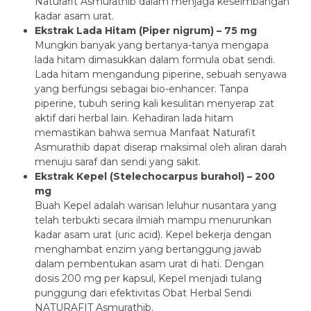
Naturafit Asmurathib dalam menjaga keseimbangan
kadar asam urat.
Ekstrak Lada Hitam (Piper nigrum) – 75 mg
Mungkin banyak yang bertanya-tanya mengapa
lada hitam dimasukkan dalam formula obat sendi.
Lada hitam mengandung piperine, sebuah senyawa
yang berfungsi sebagai bio-enhancer. Tanpa
piperine, tubuh sering kali kesulitan menyerap zat
aktif dari herbal lain. Kehadiran lada hitam
memastikan bahwa semua Manfaat Naturafit
Asmurathib dapat diserap maksimal oleh aliran darah
menuju saraf dan sendi yang sakit.
Ekstrak Kepel (Stelechocarpus burahol) – 200
mg
Buah Kepel adalah warisan leluhur nusantara yang
telah terbukti secara ilmiah mampu menurunkan
kadar asam urat (uric acid). Kepel bekerja dengan
menghambat enzim yang bertanggung jawab
dalam pembentukan asam urat di hati. Dengan
dosis 200 mg per kapsul, Kepel menjadi tulang
punggung dari efektivitas Obat Herbal Sendi
NATURAFIT Asmurathib.