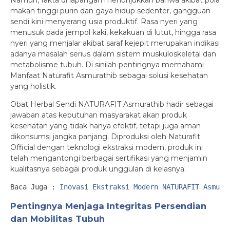
Namun, fakta di lapangan menunjukkan bahwa akibat pola
makan tinggi purin dan gaya hidup sedenter, gangguan
sendi kini menyerang usia produktif. Rasa nyeri yang
menusuk pada jempol kaki, kekakuan di lutut, hingga rasa
nyeri yang menjalar akibat saraf kejepit merupakan indikasi
adanya masalah serius dalam sistem muskuloskeletal dan
metabolisme tubuh. Di sinilah pentingnya memahami
Manfaat Naturafit Asmurathib sebagai solusi kesehatan
yang holistik.
Obat Herbal Sendi NATURAFIT Asmurathib hadir sebagai
jawaban atas kebutuhan masyarakat akan produk
kesehatan yang tidak hanya efektif, tetapi juga aman
dikonsumsi jangka panjang. Diproduksi oleh Naturafit
Official dengan teknologi ekstraksi modern, produk ini
telah mengantongi berbagai sertifikasi yang menjamin
kualitasnya sebagai produk unggulan di kelasnya.
Baca Juga :
Inovasi Ekstraksi Modern NATURAFIT Asmura
Pentingnya Menjaga Integritas Persendian
dan Mobilitas Tubuh