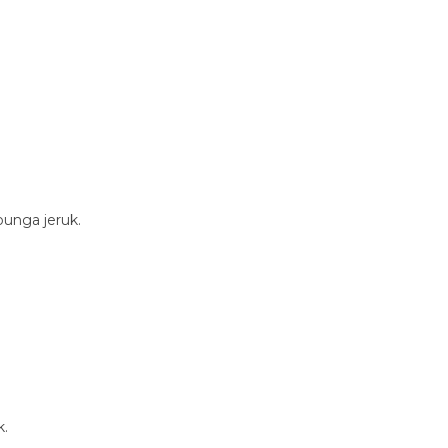
bunga jeruk.
k.