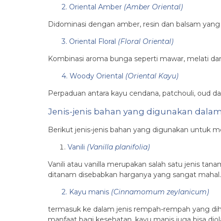
2. Oriental Amber
(Amber Oriental)
Didominasi dengan amber, resin dan balsam yan
3. Oriental Floral
(Floral Oriental)
Kombinasi aroma bunga seperti mawar, melati d
4. Woody Oriental
(Oriental Kayu)
Perpaduan antara kayu cendana, patchouli, oud d
Jenis-jenis bahan yang digunakan dalam
Berikut jenis-jenis bahan yang digunakan untuk m
Vanili
(Vanilla planifolia)
Vanili atau vanilla merupakan salah satu jenis t
ditanam disebabkan harganya yang sangat mahal.
2. Kayu manis
(Cinnamomum zeylanicum)
termasuk ke dalam jenis rempah-rempah yang dihas
manfaat bagi kesehatan, kayu manis juga bisa di