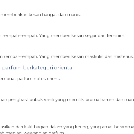
g memberikan kesan hangat dan manis.
an rempah-rempah. Yang memberi kesan segar dan feminim.
an rempar-rempah. Yang memberi kesan maskulin dan misterius.
 parfum berkategori oriental
embuat parfum notes oriental:
anaman penghasil bubuk vanili yang memiliki aroma harum dan ma
ilkan dari kulit bagian dalam yang kering, yang amat beraroma,
olah menjadi wewangian parfum.