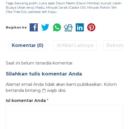
Tags:
bawang putih
,
cuka apel
,
Daun Neem (Daun Mimba)
,
kunyit
,
Lidah
Buaya (Aloe vera)
,
Madu
,
Minyak Jarak (Castor Oil)
,
Minyak Pohon Teh
(Tea Tree Oil)
,
oatmeal
,
teh hijau
Bagikan ke
Komentar (0)
Artikel Lainnya
Rekomen
Saat ini belum tersedia komentar.
Silahkan tulis komentar Anda
Alamat email Anda tidak akan kami publikasikan. Kolom
bertanda bintang (*) wajib diisi.
Isi komentar Anda
*