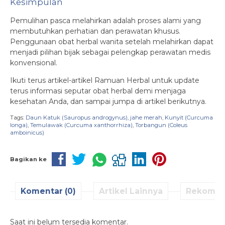
Kesimpulan
Pemulihan pasca melahirkan adalah proses alami yang
membutuhkan perhatian dan perawatan khusus.
Penggunaan obat herbal wanita setelah melahirkan dapat
menjadi pilihan bijak sebagai pelengkap perawatan medis
konvensional.
Ikuti terus artikel-artikel Ramuan Herbal untuk update
terus informasi seputar obat herbal demi menjaga
kesehatan Anda, dan sampai jumpa di artikel berikutnya.
Tags:
Daun Katuk (Sauropus androgynus)
,
jahe merah
,
Kunyit (Curcuma
longa)
,
Temulawak (Curcuma xanthorrhiza)
,
Torbangun (Coleus
amboinicus)
Bagikan ke
Komentar (0)
Artikel Lainnya
Rekomen
Saat ini belum tersedia komentar.