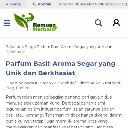
 FAST RESPON ORDER VIA WHATSAPP. PENGIRIMAN DIPROSES SETELAH
Menu
Kontak
Beranda
»
Blog
»
Parfum Basil: Aroma Segar yang Unik dan
Berkhasiat
Parfum Basil: Aroma Segar yang
Unik dan Berkhasiat
Diposting pada 18 March 2025 oleh iis / Dilihat: 510 kali / Kategori:
Blog
,
Parfum
Parfum telah menjadi bagian penting dari gaya hidup
manusia sejak zaman kuno. Berbagai bahan alami
digunakan dalam industri parfum, salah satunya adalah
basil atau kemangi. Tanaman ini tidak hanya dikenal dalam
dunia kuliner, tetapi juga memiliki aroma khas yang
menyegarkan dan manfaat kesehatan yang luar biasa.