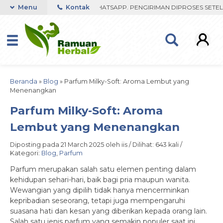
 FAST RESPON ORDER VIA WHATSAPP. PENGIRIMAN DIPROSES SETELAH
Menu
Kontak
Beranda
»
Blog
»
Parfum Milky-Soft: Aroma Lembut yang
Menenangkan
Parfum Milky-Soft: Aroma
Lembut yang Menenangkan
Diposting pada 21 March 2025 oleh iis / Dilihat: 643 kali /
Kategori:
Blog
,
Parfum
Parfum merupakan salah satu elemen penting dalam
kehidupan sehari-hari, baik bagi pria maupun wanita.
Wewangian yang dipilih tidak hanya mencerminkan
kepribadian seseorang, tetapi juga mempengaruhi
suasana hati dan kesan yang diberikan kepada orang lain.
Salah satu jenis parfum yang semakin populer saat ini