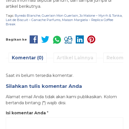
terus informasi seputar parfum, dan sampai jumpa di
artikel berikutnya.
Tags:
Byredo Blanche
,
Guerlain Mon Guerlain
,
Jo Malone – Myrrh & Tonka
,
Lait de Biscuit – Ganache Parfums
,
Maison Margiela – Replica Coffee
Break
Bagikan ke
Komentar (0)
Artikel Lainnya
Rekomen
Saat ini belum tersedia komentar.
Silahkan tulis komentar Anda
Alamat email Anda tidak akan kami publikasikan. Kolom
bertanda bintang (*) wajib diisi.
Isi komentar Anda
*