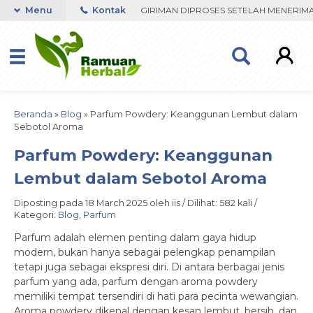
N ORDER VIA WHATSAPP. PENGIRIMAN DIPROSES SETELAH MENERIMA B
Menu
Kontak
Beranda
»
Blog
»
Parfum Powdery: Keanggunan Lembut dalam
Sebotol Aroma
Parfum Powdery: Keanggunan
Lembut dalam Sebotol Aroma
Diposting pada 18 March 2025 oleh iis / Dilihat: 582 kali /
Kategori:
Blog
,
Parfum
Parfum adalah elemen penting dalam gaya hidup
modern, bukan hanya sebagai pelengkap penampilan
tetapi juga sebagai ekspresi diri. Di antara berbagai jenis
parfum yang ada, parfum dengan aroma powdery
memiliki tempat tersendiri di hati para pecinta wewangian.
Aroma powdery dikenal dengan kesan lembut, bersih, dan