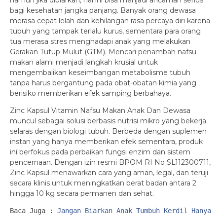
namun jika dibiarkan, hal ini bisa menjadi ancaman serius
bagi kesehatan jangka panjang. Banyak orang dewasa
merasa cepat lelah dan kehilangan rasa percaya diri karena
tubuh yang tampak terlalu kurus, sementara para orang
tua merasa stres menghadapi anak yang melakukan
Gerakan Tutup Mulut (GTM). Mencari penambah nafsu
makan alami menjadi langkah krusial untuk
mengembalikan keseimbangan metabolisme tubuh
tanpa harus bergantung pada obat-obatan kimia yang
berisiko memberikan efek samping berbahaya.
Zinc Kapsul Vitamin Nafsu Makan Anak Dan Dewasa
muncul sebagai solusi berbasis nutrisi mikro yang bekerja
selaras dengan biologi tubuh. Berbeda dengan suplemen
instan yang hanya memberikan efek sementara, produk
ini berfokus pada perbaikan fungsi enzim dan sistem
pencernaan. Dengan izin resmi BPOM RI No SL112300711,
Zinc Kapsul menawarkan cara yang aman, legal, dan teruji
secara klinis untuk meningkatkan berat badan antara 2
hingga 10 kg secara permanen dan sehat.
Baca Juga :
Jangan Biarkan Anak Tumbuh Kerdil Hanya K