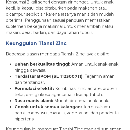
Konsumsi 2 kali sehari dengan air hangat. Untuk anak
kecil, isi kapsul bisa ditaburkan pada makanan atau
dicampur sedikit air karena rasanya manis dan mudah
diterima. Penggunaan sesuai panduan memastikan
suplemen bekerja maksimal untuk menambah nafsu
makan, berat badan, dan daya tahan tubuh.
Keunggulan Tiansi Zinc
Beberapa alasan mengapa Tianshi Zinc layak dipilih:
Bahan berkualitas tinggi:
Aman untuk anak-anak
hingga dewasa.
Terdaftar BPOM (SL 112300711):
Terjamin aman
dan terstandar.
Formulasi efektif:
Kombinasi zinc lactate, protein
telur, dan glukosa agar cepat diserap tubuh.
Rasa manis alami:
Mudah diterima anak-anak.
Cocok untuk semua kalangan:
Termasuk ibu
hamil, menyusui, manula, vegetarian, dan penderita
hipertensi.
Keunggulan ini membuat Tianshi Zinc menjadi suplemen