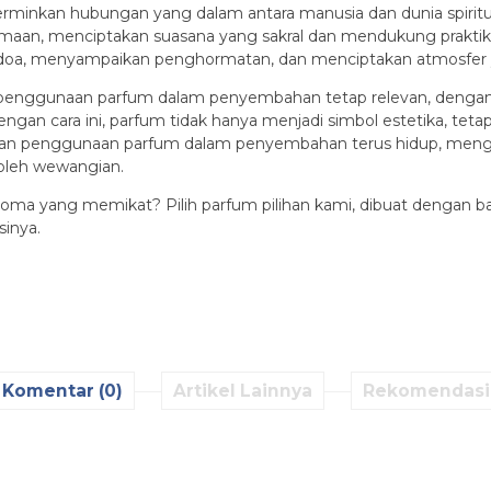
an hubungan yang dalam antara manusia dan dunia spiritual. 
agamaan, menciptakan suasana yang sakral dan mendukung praktik
doa, menyampaikan penghormatan, dan menciptakan atmosfer ya
penggunaan parfum dalam penyembahan tetap relevan, dengan 
Dengan cara ini, parfum tidak hanya menjadi simbol estetika, t
arisan penggunaan parfum dalam penyembahan terus hidup, mengi
 oleh wewangian.
 aroma yang memikat? Pilih parfum pilihan kami, dibuat dengan 
sinya.
Komentar (0)
Artikel Lainnya
Rekomendasi