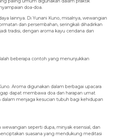
ang paling umum digunakan dalam praktik
nyampaian doa-doa.
aya lainnya. Di Yunani Kuno, misalnya, wewangian
rmatan dan persembahan, seringkali dihadirkan
adi tradisi, dengan aroma kayu cendana dan
 adalah beberapa contoh yang menunjukkan
Kuno. Aroma digunakan dalam berbagai upacara
nggap dapat membawa doa dan harapan umat
 dalam menjaga kesucian tubuh bagi kehidupan
ewangian seperti dupa, minyak esensial, dan
 menciptakan suasana yang mendukung meditasi