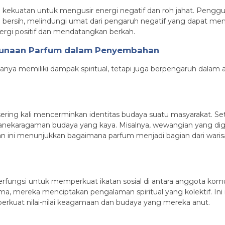
i kekuatan untuk mengusir energi negatif dan roh jahat. Pen
n bersih, melindungi umat dari pengaruh negatif yang dapat 
gi positif dan mendatangkan berkah.
gunaan Parfum dalam Penyembahan
 memiliki dampak spiritual, tetapi juga berpengaruh dalam as
g kali mencerminkan identitas budaya suatu masyarakat. Setia
karagaman budaya yang kaya. Misalnya, wewangian yang digun
n ini menunjukkan bagaimana parfum menjadi bagian dari warisa
ngsi untuk memperkuat ikatan sosial di antara anggota komu
, mereka menciptakan pengalaman spiritual yang kolektif. 
rkuat nilai-nilai keagamaan dan budaya yang mereka anut.