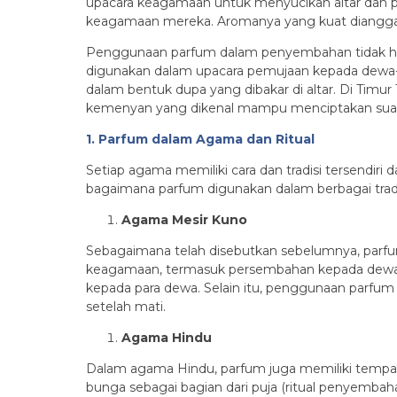
upacara keagamaan untuk menyucikan altar dan 
keagamaan mereka. Aromanya yang kuat diangga
Penggunaan parfum dalam penyembahan tidak hanya
digunakan dalam upacara pemujaan kepada dewa-d
dalam bentuk dupa yang dibakar di altar. Di Tim
kemenyan yang dikenal mampu menciptakan suas
1. Parfum dalam Agama dan Ritual
Setiap agama memiliki cara dan tradisi tersendi
bagaimana parfum digunakan dalam berbagai trad
Agama Mesir Kuno
Sebagaimana telah disebutkan sebelumnya, parf
keagamaan, termasuk persembahan kepada dewa-
kepada para dewa. Selain itu, penggunaan parf
setelah mati.
Agama Hindu
Dalam agama Hindu, parfum juga memiliki tempa
bunga sebagai bagian dari puja (ritual penyem