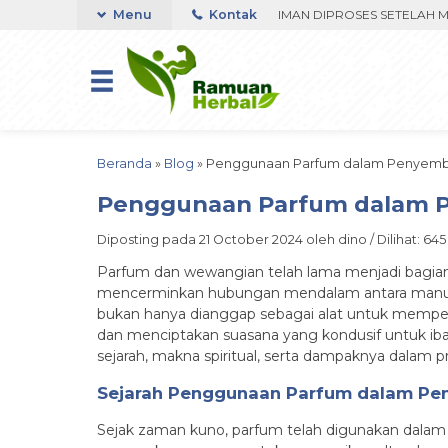
RESPON ORDER VIA WHATSAPP. PENGIRIMAN DIPROSES SETELAH MENER
Menu
Kontak
Beranda
»
Blog
»
Penggunaan Parfum dalam Penyembah
Penggunaan Parfum dalam P
Diposting pada 21 October 2024 oleh dino / Dilihat: 645 
Parfum dan wewangian telah lama menjadi bagian 
mencerminkan hubungan mendalam antara manusia 
bukan hanya dianggap sebagai alat untuk mempe
dan menciptakan suasana yang kondusif untuk ib
sejarah, makna spiritual, serta dampaknya dalam 
Sejarah Penggunaan Parfum dalam P
Sejak zaman kuno, parfum telah digunakan dalam