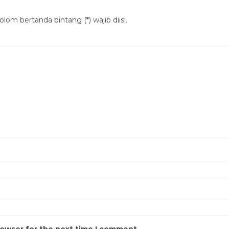
lom bertanda bintang (*) wajib diisi.
rowser for the next time I comment.