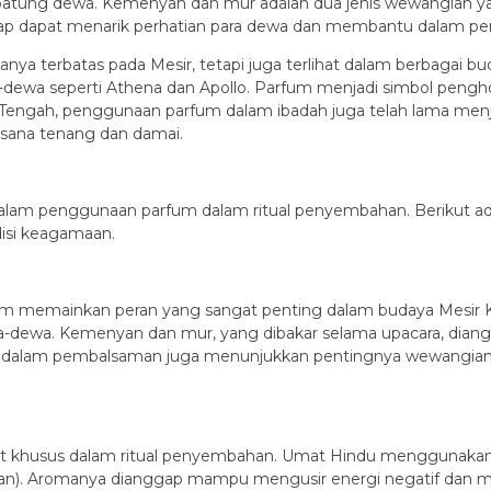
patung dewa. Kemenyan dan mur adalah dua jenis wewangian y
p dapat menarik perhatian para dewa dan membantu dalam pe
 terbatas pada Mesir, tetapi juga terlihat dalam berbagai bud
ewa seperti Athena dan Apollo. Parfum menjadi simbol pengho
ur Tengah, penggunaan parfum dalam ibadah juga telah lama menj
ana tenang dan damai.
ri dalam penggunaan parfum dalam ritual penyembahan. Berikut
isi keagamaan.
um memainkan peran yang sangat penting dalam budaya Mesir 
dewa. Kemenyan dan mur, yang dibakar selama upacara, dia
um dalam pembalsaman juga menunjukkan pentingnya wewangian
t khusus dalam ritual penyembahan. Umat Hindu menggunakan w
bahan). Aromanya dianggap mampu mengusir energi negatif dan