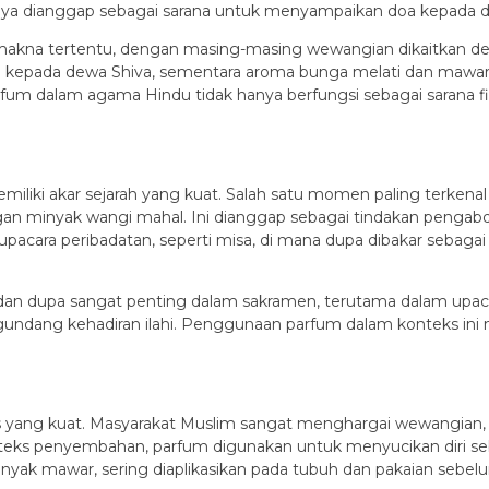
sapnya dianggap sebagai sarana untuk menyampaikan doa kepada
 makna tertentu, dengan masing-masing wewangian dikaitkan de
kepada dewa Shiva, sementara aroma bunga melati dan mawar 
 dalam agama Hindu tidak hanya berfungsi sebagai sarana fisik,
miliki akar sejarah yang kuat. Salah satu momen paling terken
engan minyak wangi mahal. Ini dianggap sebagai tindakan peng
 upacara peribadatan, seperti misa, di mana dupa dibakar sebag
dan dupa sangat penting dalam sakramen, terutama dalam upacar
gundang kehadiran ilahi. Penggunaan parfum dalam konteks in
lis yang kuat. Masyarakat Muslim sangat menghargai wewangia
konteks penyembahan, parfum digunakan untuk menyucikan diri s
inyak mawar, sering diaplikasikan pada tubuh dan pakaian sebe