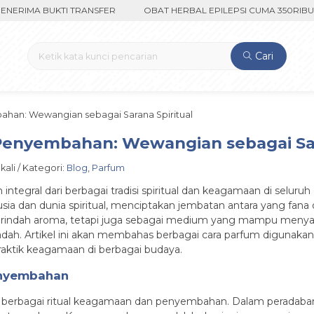
IMA BUKTI TRANSFER
OBAT HERBAL EPILEPSI CUMA 350RIBU FAS
Cari
an: Wewangian sebagai Sarana Spiritual
enyembahan: Wewangian sebagai Sara
kali / Kategori:
Blog
,
Parfum
integral dari berbagai tradisi spiritual dan keagamaan di sel
dan dunia spiritual, menciptakan jembatan antara yang fana d
rindah aroma, tetapi juga sebagai medium yang mampu menya
adah. Artikel ini akan membahas berbagai cara parfum digunak
praktik keagamaan di berbagai budaya.
enyembahan
 berbagai ritual keagamaan dan penyembahan. Dalam peradaban