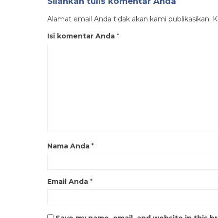
Silahkan tulis komentar Anda
Alamat email Anda tidak akan kami publikasikan. Ko
Isi komentar Anda
*
Nama Anda
*
Email Anda
*
Save my name, email, and website in this b