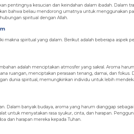
n pentingnya kesucian dan keindahan dalam ibadah. Dalam tra
kan bahwa beliau mendorong umatnya untuk menggunakan parf
bungan spiritual dengan Allah.
um
akna spiritual yang dalam. Berikut adalah beberapa aspek pe
embahan adalah menciptakan atmosfer yang sakral. Aroma harum
 ruangan, menciptakan perasaan tenang, damai, dan fokus. Da
n dunia spiritual, memungkinkan individu untuk lebih mendek
han. Dalam banyak budaya, aroma yang harum dianggap sebaga
i alat untuk menyatakan rasa syukur, cinta, dan harapan. Pen
oa dan harapan mereka kepada Tuhan.