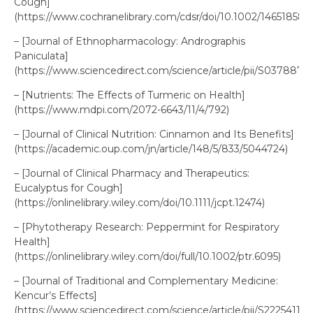
Cough]
(https://www.cochranelibrary.com/cdsr/doi/10.1002/14651858.
– [Journal of Ethnopharmacology: Andrographis
Paniculata]
(https://www.sciencedirect.com/science/article/pii/S0378874
– [Nutrients: The Effects of Turmeric on Health]
(https://www.mdpi.com/2072-6643/11/4/792)
– [Journal of Clinical Nutrition: Cinnamon and Its Benefits]
(https://academic.oup.com/jn/article/148/5/833/5044724)
– [Journal of Clinical Pharmacy and Therapeutics:
Eucalyptus for Cough]
(https://onlinelibrary.wiley.com/doi/10.1111/jcpt.12474)
– [Phytotherapy Research: Peppermint for Respiratory
Health]
(https://onlinelibrary.wiley.com/doi/full/10.1002/ptr.6095)
– [Journal of Traditional and Complementary Medicine:
Kencur’s Effects]
(https://www.sciencedirect.com/science/article/pii/S2225411