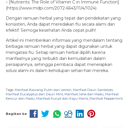
– [Nutrients: The Role of Vitamin C in Immune Function]
(https://www.mdpi.com/2072-6643/11/4/1024)
Dengan ramuan herbal yang tepat dan pendekatan yang
konsisten, Anda dapat meredakan flu secara alami dan
efektif. Semoga kesehatan Anda cepat pulih!
Artikel ini memberikan informasi yang mendalam tentang
berbagai ramuan herbal yang dapat digunakan untuk
mengatasi flu. Setiap ramuan herbal dipilih karena
manfaatnya yang terbukti dan kemudahan dalam
persiapannya, sehingga pembaca dapat menerapkan
solusi alami ini dalam kehidupan sehari-hari mereka.
Tags:
Manfaat Bawang Putih dan Lemon
,
Manfaat Daun Sambiloto
,
Manfaat Eucalyptus dan Daun Mint
,
Manfaat Jahe dan Madu
,
Manfaat
Kencur dan Madu
,
Manfaat Kunyit dan Kayu Manis
,
Manfaat Peppermint
Bagikan ke