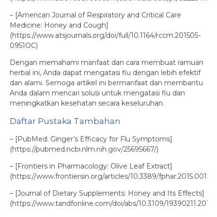
– [American Journal of Respiratory and Critical Care
Medicine: Honey and Cough]
(https://www.atsjournals.org/doi/full/10.1164/rccm.201505-
0951OC)
Dengan memahami manfaat dan cara membuat ramuan
herbal ini, Anda dapat mengatasi flu dengan lebih efektif
dan alami. Semoga artikel ini bermanfaat dan membantu
Anda dalam mencari solusi untuk mengatasi flu dan
meningkatkan kesehatan secara keseluruhan.
Daftar Pustaka Tambahan
– [PubMed: Ginger’s Efficacy for Flu Symptoms]
(https://pubmed.ncbi.nlm.nih.gov/25695667/)
– [Frontiers in Pharmacology: Olive Leaf Extract]
(https://www.frontiersin.org/articles/10.3389/fphar.2015.00120/f
– [Journal of Dietary Supplements: Honey and Its Effects]
(https://www.tandfonline.com/doi/abs/10.3109/19390211.2015.