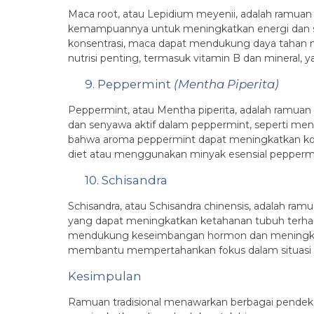
Maca root, atau Lepidium meyenii, adalah ramuan 
kemampuannya untuk meningkatkan energi dan sta
konsentrasi, maca dapat mendukung daya tahan m
nutrisi penting, termasuk vitamin B dan mineral,
9. Peppermint
(Mentha Piperita)
Peppermint, atau Mentha piperita, adalah ramuan
dan senyawa aktif dalam peppermint, seperti m
bahwa aroma peppermint dapat meningkatkan ko
diet atau menggunakan minyak esensial peppermin
10. Schisandra
Schisandra, atau Schisandra chinensis, adalah ra
yang dapat meningkatkan ketahanan tubuh terhad
mendukung keseimbangan hormon dan meningkatka
membantu mempertahankan fokus dalam situasi y
Kesimpulan
Ramuan tradisional menawarkan berbagai pendekat