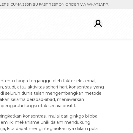
 CUMA 350RIBU FAST RESPON ORDER VIA WHATSAPP. PENGIRIMAN DIP
tentu tanpa terganggu oleh faktor eksternal,
tudi, atau aktivitas sehari-hari, konsentrasi yang
nal di seluruh dunia telah mengembangkan metode
gunakan selama berabad-abad, menawarkan
ngaruhi fungsi otak secara positif.
ngkatkan konsentrasi, mulai dari ginkgo biloba
n memiliki mekanisme unik dalam mendukung
, kita dapat mengintegrasikannya dalam pola