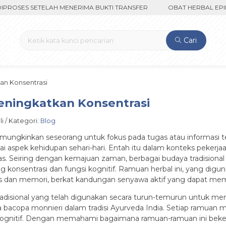
SES SETELAH MENERIMA BUKTI TRANSFER
OBAT HERBAL EPILEPSI
Cari
an Konsentrasi
eningkatkan Konsentrasi
i / Kategori:
Blog
ngkinkan seseorang untuk fokus pada tugas atau informasi ter
spek kehidupan sehari-hari. Entah itu dalam konteks pekerjaan, s
itas. Seiring dengan kemajuan zaman, berbagai budaya tradisio
 konsentrasi dan fungsi kognitif. Ramuan herbal ini, yang di
 dan memori, berkat kandungan senyawa aktif yang dapat mempe
radisional yang telah digunakan secara turun-temurun untuk meni
 bacopa monnieri dalam tradisi Ayurveda India. Setiap ramua
nitif. Dengan memahami bagaimana ramuan-ramuan ini bekerja