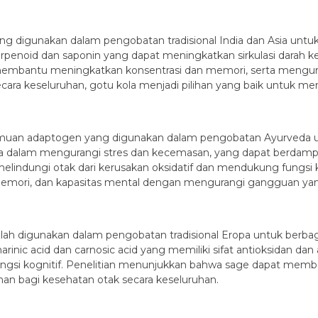
 yang digunakan dalam pengobatan tradisional India dan Asia un
rpenoid dan saponin yang dapat meningkatkan sirkulasi darah ke
 membantu meningkatkan konsentrasi dan memori, serta meng
ra keseluruhan, gotu kola menjadi pilihan yang baik untuk men
 ramuan adaptogen yang digunakan dalam pengobatan Ayurveda
 dalam mengurangi stres dan kecemasan, yang dapat berdampak 
elindungi otak dari kerusakan oksidatif dan mendukung fungsi 
emori, dan kapasitas mental dengan mengurangi gangguan yan
g telah digunakan dalam pengobatan tradisional Eropa untuk ber
nic acid dan carnosic acid yang memiliki sifat antioksidan dan a
fungsi kognitif. Penelitian menunjukkan bahwa sage dapat mem
an bagi kesehatan otak secara keseluruhan.