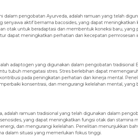
mi dalam pengobatan Ayurveda, adalah ramuan yang telah diguna
enyawa aktif bernama bacosides, yang dapat meningkatkan k
puan otak untuk beradaptasi dan membentuk koneksi baru, yang 
ur dapat meningkatkan perhatian dan kecepatan pemrosesan in
 adalah adaptogen yang digunakan dalam pengobatan tradisiona
ntu tubuh mengatasi stres. Stres berlebihan dapat memengaruhi
ntribusi pada peningkatan perhatian dan kinerja mental. Penel
erbaiki konsentrasi, dan mengurangi kelelahan mental, yan
a, adalah ramuan tradisional yang telah digunakan dalam pengo
enosides, yang dapat meningkatkan fungsi otak dan stamina m
n energi, dan mengurangi kelelahan. Penelitian menunjukkan
tama dalam situasi yang memerlukan fokus tinggi.