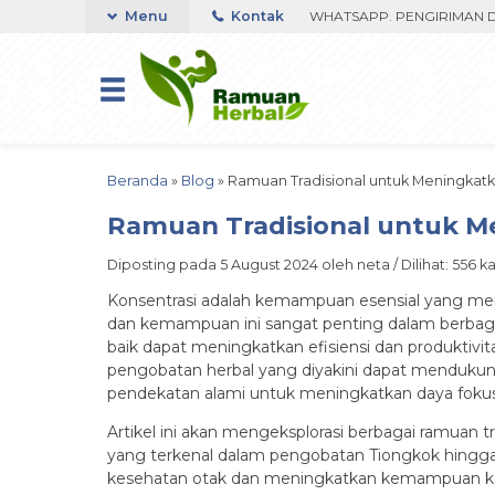
CUMA 350RIBU FAST RESPON ORDER VIA WHATSAPP. PENGIRIMAN DIPRO
Menu
Kontak
Beranda
»
Blog
»
Ramuan Tradisional untuk Meningkatk
Ramuan Tradisional untuk M
Diposting pada 5 August 2024 oleh neta / Dilihat: 556 kal
Konsentrasi adalah kemampuan esensial yang memu
dan kemampuan ini sangat penting dalam berbagai a
baik dapat meningkatkan efisiensi dan produktiv
pengobatan herbal yang diyakini dapat mendukung
pendekatan alami untuk meningkatkan daya fokus
Artikel ini akan mengeksplorasi berbagai ramuan t
yang terkenal dalam pengobatan Tiongkok hingga
kesehatan otak dan meningkatkan kemampuan kog