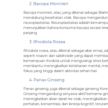
2. Bacopa Monnieri
Bacopa monnieri, atau yang dikenal sebagai Brah
mendukung kesehatan otak. Bacopa mengandung s
neuroplastisitas. Neuroplastisitas adalah kemam
menunjukkan bahwa konsumsi bacopa secara terat
panjang.
3. Rhodiola Rosea
Rhodiola rosea, atau dikenal sebagai akar emas,
seperti rosavin dan salidroside yang dapat memba
kemampuan rhodiola untuk mengurangi stres berko
membantu meningkatkan ketahanan mental, memp
fokus yang tinggi dalam aktivitas sehari-hari.
4. Panax Ginseng
Panax ginseng, juga dikenal sebagai ginseng Kore
Ginseng mengandung senyawa aktif bernama gins
meningkatkan aliran darah ke otak, meningkatka
perhatian, konsentrasi, dan kinerja kognitif, teru