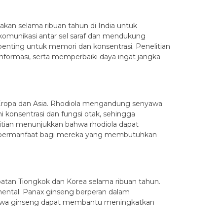
kan selama ribuan tahun di India untuk
omunikasi antar sel saraf dan mendukung
penting untuk memori dan konsentrasi. Penelitian
formasi, serta memperbaiki daya ingat jangka
l Eropa dan Asia. Rhodiola mengandung senyawa
 konsentrasi dan fungsi otak, sehingga
itian menunjukkan bahwa rhodiola dapat
g bermanfaat bagi mereka yang membutuhkan
batan Tiongkok dan Korea selama ribuan tahun.
ental. Panax ginseng berperan dalam
 bahwa ginseng dapat membantu meningkatkan