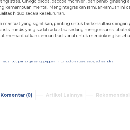
angi stres. Ginkgo biloba, bacopa monnieri, dan panax ginseng 
ng kemampuan mental. Mengintegrasikan ramuan-ramuan ini da
litas hidup secara keseluruhan.
 manfaat yang signifikan, penting untuk berkonsultasi dengan
 kondisi medis yang sudah ada atau sedang mengonsumsi obat-
dapat memanfaatkan ramuan tradisional untuk mendukung keseha
,
maca root
,
panax ginseng
,
peppermint
,
rhodiola rosea
,
sage
,
schisandra
Komentar (0)
Artikel Lainnya
Rekomendasi