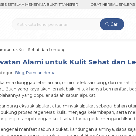
TELAH MENERIMA BUKTI TRANSFER
OBAT HERBAL EPILEPSI CUMA 
Cari
ami untuk Kulit Sehat dan Lembap
watan Alami untuk Kulit Sehat dan 
Kategori:
Blog
,
Ramuan Herbal
i karena dianggap lebih aman, minim efek samping, dan ramah l
at. Buah yang kaya akan lemak baik ini tak hanya bermanfaat bag
k olahannya yang populer adalah sabun alpukat.
dung ekstrak alpukat atau minyak alpukat sebagai bahan utama
dukung proses regenerasi kulit, menjaga kelembapan, serta melin
 yang ingin tampil dengan kulit sehat tanpa perlu mengandalkan b
h mengenai manfaat sabun alpukat, kandungan alaminya, siapa s
ips penggunaannya untuk hasil optimal. Bagi Anda yang sedang 