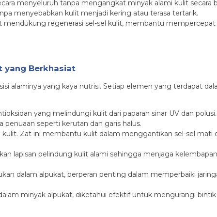
cara menyeluruh tanpa mengangkat minyak alami kulit secara b
a menyebabkan kulit menjadi kering atau terasa tertarik.
at mendukung regenerasi sel-sel kulit, membantu mempercepat
 yang Berkhasiat
si alaminya yang kaya nutrisi. Setiap elemen yang terdapat da
tioksidan yang melindungi kulit dari paparan sinar UV dan polu
da penuaan seperti kerutan dan garis halus.
 kulit. Zat ini membantu kulit dalam menggantikan sel-sel mati d
apisan pelindung kulit alami sehingga menjaga kelembapan te
mukan dalam alpukat, berperan penting dalam memperbaiki jaringa
 dalam minyak alpukat, diketahui efektif untuk mengurangi bintik