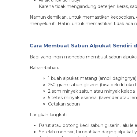
Anak-anak dan bayi
Karena tidak mengandung deterjen keras, sabu
Namun demikian, untuk memastikan kecocokan, di
menyeluruh. Hal ini untuk memastikan tidak ada re
Cara Membuat Sabun Alpukat Sendiri 
Bagi yang ingin mencoba membuat sabun alpukat a
Bahan-bahan:
1 buah alpukat matang (ambil dagingnya)
250 gram sabun gliserin (bisa beli di toko
2 sdm minyak zaitun atau minyak kelapa
5 tetes minyak esensial (lavender atau le
Cetakan sabun
Langkah-langkah:
Parut atau potong kecil sabun gliserin, lalu 
Setelah mencair, tambahkan daging alpukat y