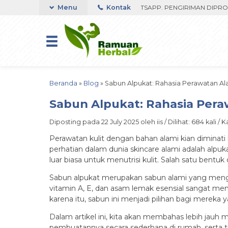
0RIBU FAST RESPON ORDER VIA WHATSAPP. PENGIRIMAN DIPROSES SE
Menu
Kontak
Beranda
»
Blog
»
Sabun Alpukat: Rahasia Perawatan Al
Sabun Alpukat: Rahasia Pera
Diposting pada 22 July 2025 oleh iis / Dilihat: 684 kali / 
Perawatan kulit dengan bahan alami kian diminat
perhatian dalam dunia skincare alami adalah alpuk
luar biasa untuk menutrisi kulit. Salah satu bentu
Sabun alpukat merupakan sabun alami yang mengan
vitamin A, E, dan asam lemak esensial sangat men
karena itu, sabun ini menjadi pilihan bagi mereka
Dalam artikel ini, kita akan membahas lebih jau
pembuatannya secara sederhana di rumah, serta t