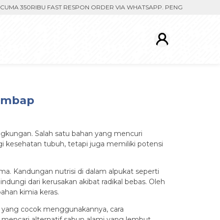
350RIBU FAST RESPON ORDER VIA WHATSAPP. PENGIRIMAN DIPROSES S
Lembap
ingkungan. Salah satu bahan yang mencuri
i kesehatan tubuh, tetapi juga memiliki potensi
. Kandungan nutrisi di dalam alpukat seperti
dungi dari kerusakan akibat radikal bebas. Oleh
ahan kimia keras.
aja yang cocok menggunakannya, cara
mencari alternatif sabun alami yang lembut