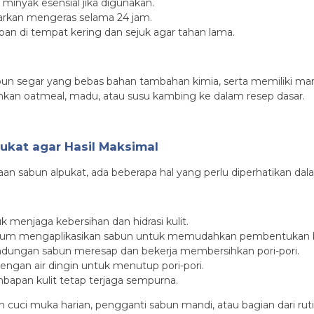
minyak esensial jika digunakan.
arkan mengeras selama 24 jam.
an di tempat kering dan sejuk agar tahan lama.
 segar yang bebas bahan tambahan kimia, serta memiliki manfa
kan oatmeal, madu, atau susu kambing ke dalam resep dasar.
ukat agar Hasil Maksimal
n sabun alpukat, ada beberapa hal yang perlu diperhatikan dal
k menjaga kebersihan dan hidrasi kulit.
ebelum mengaplikasikan sabun untuk memudahkan pembentukan 
andungan sabun meresap dan bekerja membersihkan pori-pori.
engan air dingin untuk menutup pori-pori.
bapan kulit tetap terjaga sempurna.
 cuci muka harian, pengganti sabun mandi, atau bagian dari ru