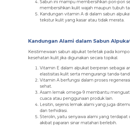
Sabun ini mampu membersihkan pori-pori se
membersihkan kulit wajah maupun tubuh tanp
Kandungan vitamin A di dalam sabun alpuk
tekstur kulit yang kasar atau tidak merata.
Kandungan Alami dalam Sabun Alpukat
Keistimewaan sabun alpukat terletak pada komposi
kesehatan kulit jika digunakan secara topikal.
Vitamin E dalam alpukat berperan sebagai an
elastisitas kulit serta mengurangi tanda-tan
Vitamin A berfungsi dalam proses regenerasi
sehat.
Asam lemak omega-9 membantu menguatkan l
cuaca atau penggunaan produk lain.
Lesitin, sejenis lemak alami yang juga dite
dan terhidrasi.
Sterolin, yaitu senyawa alami yang terdapat
akibat paparan sinar matahari berlebih.