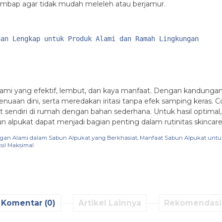
lembap agar tidak mudah meleleh atau berjamur.
uan Lengkap untuk Produk Alami dan Ramah Lingkungan
lami yang efektif, lembut, dan kaya manfaat. Dengan kandungan v
aan dini, serta meredakan iritasi tanpa efek samping keras. C
uat sendiri di rumah dengan bahan sederhana. Untuk hasil optima
un alpukat dapat menjadi bagian penting dalam rutinitas skincar
an Alami dalam Sabun Alpukat yang Berkhasiat
,
Manfaat Sabun Alpukat untuk
sil Maksimal
Komentar (0)
Artikel Lainnya
Rekomendasi