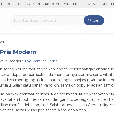
OSES SETELAH MENERIMA BUKTI TRANSFER
OBAT HERBAL EPILEPS
Cari
dern
 Pria Modern
kali / Kategori:
Blog
,
Ramuan Herbal
 sering kali membuat pria kehilangan keseimbangan antara tubuh
dak sehat dapat berdampak pada menurunnya stamina serta vital
ustru bisa mengganggu kesehatan jangka panjang. Karena itu,
un lalu. Salah satu bahan yang kini semakin populer adalah saffro
liki banyak manfaat, termasuk dalam mendukung kesehatan pr
dan daya tahan tubuh. Bersamaan dengan itu, berbagai suplemen
lkan manfaat lebih optimal. Salah satunya adalah Gentletality M
alitas, serta ukuran pria secara alami dan aman.