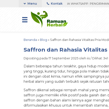
 CUMA 350RIBU FAST RESPON ORDER VIA WHATSAPP. PENGIRIMAN DIPR
Menu
Kontak
Beranda
»
Blog
»
Saffron dan Rahasia Vitalitas Pria Mo
Saffron dan Rahasia Vitalitas
Diposting pada 17 September 2025 oleh iis / Dilihat: 341 
Dalam beberapa tahun terakhir, gaya hidup modern
yang tinggi, kurang tidur, hingga pola makan ti
ini dengan obat kimia, namun efek sampingnya j
herbal alami yang sudah terbukti sejak ratusan tah
Saffron dikenal sebagai rempah mahal yang memi
saffron juga memiliki efek positif pada gairah 
saffron dengan bahan alami lainnya agar menghasi
diformulasikan khusus untuk menambah stamina, vit