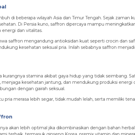
bal
umbuh di beberapa wilayah Asia dan Timur Tengah. Sejak zaman k
ehatan. Di Persia kuno, saffron dipercaya mampu meningkatkan 
ergi dan vitalitas.
hwa saffron mengandung antioksidan kuat seperti crocin dan sa
dukung kesehatan seksual pria. Inilah sebabnya saffron menjad
 kurangnya stamina akibat gaya hidup yang tidak seimbang. S
h, menjaga kesehatan jantung, dan mendukung produksi energi dal
bungan dengan gairah seksual.
ia merasa lebih segar, tidak mudah lelah, serta memiliki tenaga
ffron
knya akan lebih optimal jika dikombinasikan dengan bahan herbal
 terbaik, termasuk ginseng Korea, premix vitamin dan mineral, 