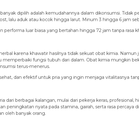
anyak dipilih adalah kemudahannya dalam dikonsumsi. Tidak perl
ost, lalu aduk atau kocok hingga larut. Minum 3 hingga 6 jam s
 performa luar biasa yang bertahan hingga 72 jam tanpa rasa kh
erbal karena khawatir hasilnya tidak sekuat obat kimia. Namun j
memperbaiki fungsi tubuh dari dalam. Obat kimia mungkin beker
onsumsi terus-menerus.
 sehat, dan efektif untuk pria yang ingin menjaga vitalitasnya
ia dari berbagai kalangan, mulai dari pekerja keras, profesional
peningkatan nyata pada stamina, gairah, serta rasa percaya di
an oleh banyak orang.