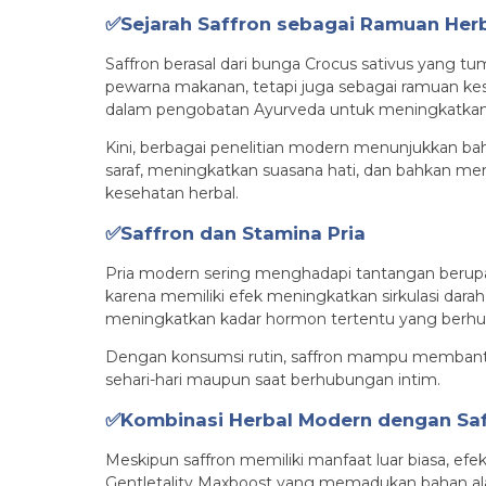
✅Sejarah Saffron sebagai Ramuan Her
Saffron berasal dari bunga Crocus sativus yang t
pewarna makanan, tetapi juga sebagai ramuan kes
dalam pengobatan Ayurveda untuk meningkatkan en
Kini, berbagai penelitian modern menunjukkan ba
saraf, meningkatkan suasana hati, dan bahkan men
kesehatan herbal.
✅Saffron dan Stamina Pria
Pria modern sering menghadapi tantangan berupa
karena memiliki efek meningkatkan sirkulasi dara
meningkatkan kadar hormon tertentu yang berhu
Dengan konsumsi rutin, saffron mampu membantu pr
sehari-hari maupun saat berhubungan intim.
✅Kombinasi Herbal Modern dengan Sa
Meskipun saffron memiliki manfaat luar biasa, efe
Gentletality Maxboost yang memadukan bahan alami