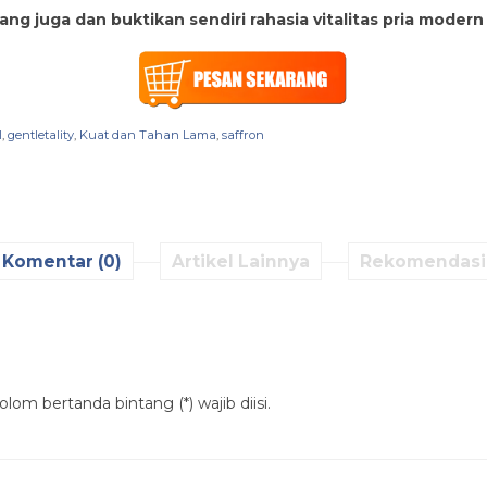
g juga dan buktikan sendiri rahasia vitalitas pria modern
l
,
gentletality
,
Kuat dan Tahan Lama
,
saffron
Komentar (0)
Artikel Lainnya
Rekomendasi
lom bertanda bintang (*) wajib diisi.