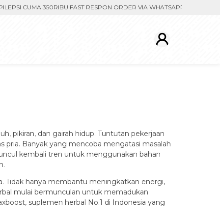
I CUMA 350RIBU FAST RESPON ORDER VIA WHATSAPP. PENGIRIMAN DI
, pikiran, dan gairah hidup. Tuntutan pekerjaan
itas pria. Banyak yang mencoba mengatasi masalah
 muncul kembali tren untuk menggunakan bahan
n.
ia. Tidak hanya membantu meningkatkan energi,
 herbal mulai bermunculan untuk memadukan
axboost, suplemen herbal No.1 di Indonesia yang