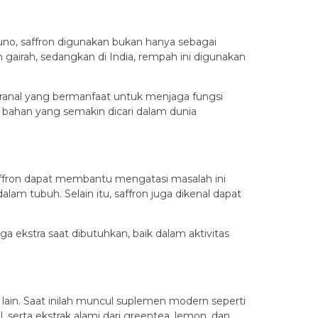
uno, saffron digunakan bukan hanya sebagai
gairah, sedangkan di India, rempah ini digunakan
franal yang bermanfaat untuk menjaga fungsi
i bahan yang semakin dicari dalam dunia
affron dapat membantu mengatasi masalah ini
am tubuh. Selain itu, saffron juga dikenal dapat
 ekstra saat dibutuhkan, baik dalam aktivitas
 lain. Saat inilah muncul suplemen modern seperti
serta ekstrak alami dari greentea, lemon, dan