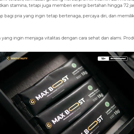
tkan stamina, tetapi juga memberi energi bertahan hingga 72 j
 bagi pria yang ingin tetap bertenaga, percaya diri, dan memilik
a yang ingin menjaga vitalitas dengan cara sehat dan alami. Pr