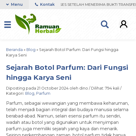
TSAPP. PENGIRIMAN DIPROSES SETELAH MENERIMA BUKTI TRANSFER
Menu
Kontak
Beranda
»
Blog
»
Sejarah Botol Parfum: Dari Fungsi hingga
Karya Seni
Sejarah Botol Parfum: Dari Fungsi
hingga Karya Seni
Diposting pada 21 October 2024 oleh dino / Dilihat: 794 kali /
Kategori:
Blog
,
Parfum
Parfum, sebagai wewangian yang membawa keharuman,
telah menjadi bagian integral dari budaya manusia selama
berabad-abad. Namun, selain esensi parfum itu sendiri,
wadah atau botol yang digunakan untuk menyimpan
parfum juga memiliki sejarah yang kaya dan menarik.
Seiring perkembangan zaman, botol parfum tidak hanya