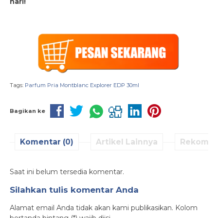
hari!
Tags:
Parfum Pria Montblanc Explorer EDP 30ml
Bagikan ke
Komentar (0)
Artikel Lainnya
Rekomen
Saat ini belum tersedia komentar.
Silahkan tulis komentar Anda
Alamat email Anda tidak akan kami publikasikan. Kolom
bertanda bintang (*) wajib diisi.