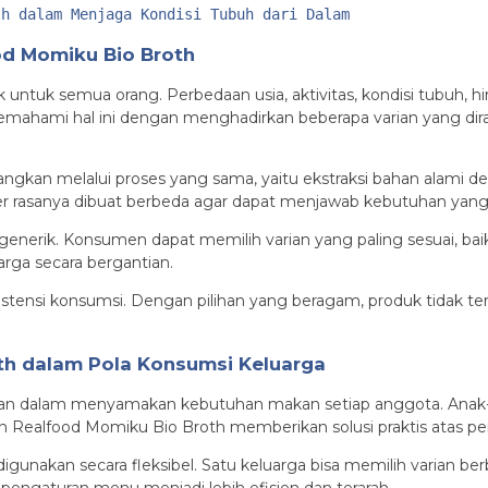
th dalam Menjaga Kondisi Tubuh dari Dalam
d Momiku Bio Broth
ocok untuk semua orang. Perbedaan usia, aktivitas, kondisi tub
emahami hal ini dengan menghadirkan beberapa varian yang diran
angkan melalui proses yang sama, yaitu ekstraksi bahan alami
r rasanya dibuat berbeda agar dapat menjawab kebutuhan yang l
generik. Konsumen dapat memilih varian yang paling sesuai, bai
arga secara bergantian.
ensi konsumsi. Dengan pilihan yang beragam, produk tidak ter
th dalam Pola Konsumsi Keluarga
an dalam menyamakan kebutuhan makan setiap anggota. Anak-an
ian Realfood Momiku Bio Broth memberikan solusi praktis atas p
igunakan secara fleksibel. Satu keluarga bisa memilih varian b