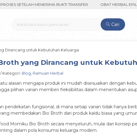
ES SETELAH MENERIMA BUKTI TRANSFER
OBAT HERBAL EPILEPSI 
Cari
ang Dirancang untuk Kebutuhan Keluarga
 Broth yang Dirancang untuk Kebutu
 / Kategori:
Blog
,
Ramuan Herbal
 satu alasan mengapa produk ini mudah disesuaikan dengan keb
ga pilihan varian memberi fleksibilitas dalam menentukan asupa
dekatan fungsional, di mana setiap varian tidak hanya berbeda 
lah yang membedakan Bio Broth dari produk kaldu biasa yang um
Realfood Momiku Bio Broth secara menyeluruh, mulai dari konse
enting dalam pola konsumsi keluarga modern.