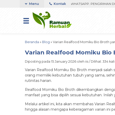
MA 350RIBU FAST RESPON ORDER VIA WHATSAPP. PENGIRIMAN DIPROS
Menu
Kontak
Beranda
»
Blog
»
Varian Realfood Momiku Bio Broth y
Varian Realfood Momiku Bio
Diposting pada 15 January 2026 oleh iis / Dilihat: 334 kali
Varian Realfood Momiku Bio Broth menjadi salah
orang memiliki kebutuhan tubuh yang sama, sehing
rutinitas harian.
Realfood Momiku Bio Broth dikembangkan dengan pen
manfaat yang bisa dipilih sesuai kebutuhan. Ini
Melalui artikel ini, kita akan membahas Varian 
hingga alasan mengapa keberagaman varian ini p