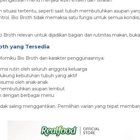
engaturan menu menjadi lebih efisien dan terarah.
 situasi tertentu, seperti saat tubuh membutuhkan asupan yang l
trol. Bio Broth tidak memaksa satu fungsi untuk semua kondisi,
Broth relevan untuk dijadikan bagian dari rutinitas makan, buk
oth yang Tersedia
Momiku Bio Broth dan karakter penggunaannya:
msi rutin oleh seluruh anggota keluarga
dukung kebutuhan tubuh yang aktif
nsumsi oleh anak-anak
g membutuhkan asupan lembut
an dengan berbagai menu
 tidak saling menggantikan. Pemilihan varian yang tepat memb