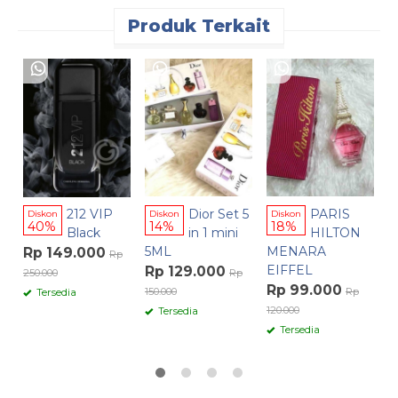
Produk Terkait
D
R
15
212 VIP
Dior Set 5
PARIS
Diskon
Diskon
Diskon
40%
14%
18%
Black
in 1 mini
HILTON
5ML
MENARA
Rp 149.000
Rp
EIFFEL
Rp 129.000
250.000
Rp
Rp 99.000
150.000
Rp
Tersedia
120.000
Tersedia
Tersedia