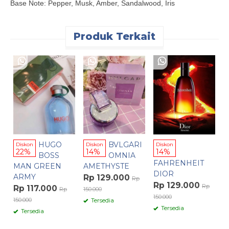
Base Note: Pepper, Musk, Amber, Sandalwood, Iris
Produk Terkait
D
G
R
15
HUGO
BVLGARI
Diskon
Diskon
Diskon
22%
14%
14%
BOSS
OMNIA
FAHRENHEIT
MAN GREEN
AMETHYSTE
DIOR
ARMY
Rp 129.000
Rp
Rp 129.000
Rp
Rp 117.000
Rp
150.000
150.000
150.000
Tersedia
Tersedia
Tersedia