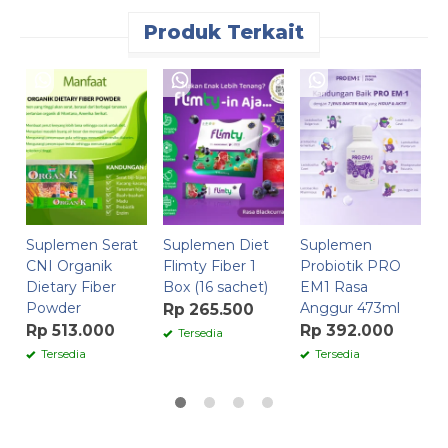
Produk Terkait
P
C
k
R
Suplemen Serat
Suplemen Diet
Suplemen
CNI Organik
Flimty Fiber 1
Probiotik PRO
Dietary Fiber
Box (16 sachet)
EM1 Rasa
Powder
Anggur 473ml
Rp 265.500
Rp 513.000
Rp 392.000
Tersedia
Tersedia
Tersedia