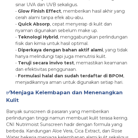
sinar UVA dan UVB sekaligus.
•
Glow Finish Effect
, memberikan hasil akhir yang
cerah alami tanpa efek abu-abu.
•
Quick Absorp
, cepat menyerap di kulit dan
nyaman digunakan sebelum make up.
•
Teknologi Hybrid
, menggabungkan perlindungan
fisik dan kimia untuk hasil optimal.
•
Diperkaya dengan bahan aktif alami
, yang tidak
hanya melindungi tapi juga menutrisi kulit.
•
Teruji secara invivo test
, memastikan keamanan
dan efektivitas penggunaan.
•
Formulasi halal dan sudah terdaftar di BPOM
,
menjadikannya aman untuk digunakan setiap hari.
✅Menjaga Kelembapan dan Menenangkan
Kulit
Banyak sunscreen di pasaran yang memberikan
perlindungan tinggi namun membuat kulit terasa kering.
CNI Nutrimoist Sunscreen hadir dengan formula yang
berbeda. Kandungan Aloe Vera, Cica Extract, dan Rose
Water bekerja menjaga kelembapan alami kulit sekaligus