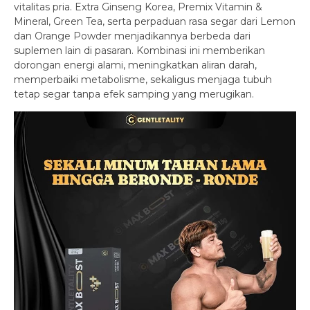
vitalitas pria. Extra Ginseng Korea, Premix Vitamin &
Mineral, Green Tea, serta perpaduan rasa segar dari Lemon
dan Orange Powder menjadikannya berbeda dari
suplemen lain di pasaran. Kombinasi ini memberikan
dorongan energi alami, meningkatkan aliran darah,
memperbaiki metabolisme, sekaligus menjaga tubuh
tetap segar tanpa efek samping yang merugikan.