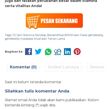
juga dan rasakan perubahan besar dalam stamina
serta vitalitas Anda!
Tags:
72 Jam Stamina Nonstop
,
Bersertifikat BPOM dan Halal
,
gentletality
,
gentletality maxboost
,
Kuat dan Tahan Lama
Bagikan ke
Komentar (0)
Artikel Lainnya
Rekomen
Saat ini belum tersedia komentar.
Silahkan tulis komentar Anda
Alamat email Anda tidak akan kami publikasikan. Kolom
bertanda bintang (*) wajib diisi.