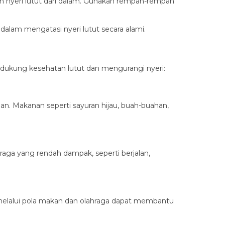
n nyeri lutut dari dalam. Gunakan rempah-rempah
alam mengatasi nyeri lutut secara alami.
dukung kesehatan lutut dan mengurangi nyeri:
. Makanan seperti sayuran hijau, buah-buahan,
ahraga yang rendah dampak, seperti berjalan,
melalui pola makan dan olahraga dapat membantu