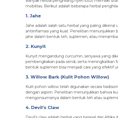
Banyak herbal penghilang nyeri lutut memiliki si
mobilitas. Berikut adalah beberapa herbal penghila
1. Jahe
Jahe adalah salah satu herbal yang paling dikenal
antiinflamasi yang kuat. Penelitian menunjukkan 
jahe dalam bentuk teh, suplemen, atau menamb
2. Kunyit
Kunyit mengandung curcumin, senyawa yang dikena
pembengkakan pada sendi, serta meningkatkan fu
bentuk suplemen bisa menjadi cara yang efektif
3. Willow Bark (Kulit Pohon Willow)
Kulit pohon willow telah digunakan secara tradisio
dengan aspirin. Penelitian menunjukkan bahwa kul
mengonsumsinya dalam bentuk teh atau suplem
4. Devil’s Claw
Devil’s claw adalah herbal yang berasal dari Afrik