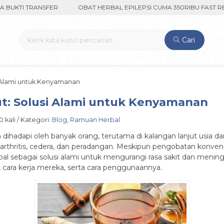
TI TRANSFER
OBAT HERBAL EPILEPSI CUMA 350RIBU FAST RESPO
Cari
i Alami untuk Kenyamanan
ut: Solusi Alami untuk Kenyamanan
 kali / Kategori:
Blog
,
Ramuan Herbal
hadapi oleh banyak orang, terutama di kalangan lanjut usia dan
k arthritis, cedera, dan peradangan. Meskipun pengobatan konven
bal sebagai solusi alami untuk mengurangi rasa sakit dan meningka
t, cara kerja mereka, serta cara penggunaannya.