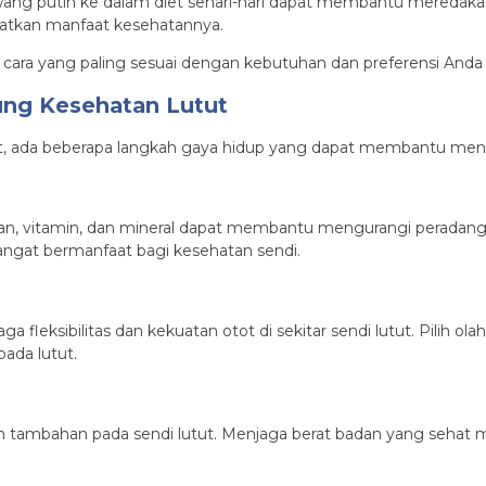
wang putih ke dalam diet sehari-hari dapat membantu meredaka
atkan manfaat kesehatannya.
ara yang paling sesuai dengan kebutuhan dan preferensi Anda d
ng Kesehatan Lutut
ut, ada beberapa langkah gaya hidup yang dapat membantu men
, vitamin, dan mineral dapat membantu mengurangi peradangan
 sangat bermanfaat bagi kesehatan sendi.
 fleksibilitas dan kekuatan otot di sekitar sendi lutut. Pilih ol
ada lutut.
 tambahan pada sendi lutut. Menjaga berat badan yang sehat 