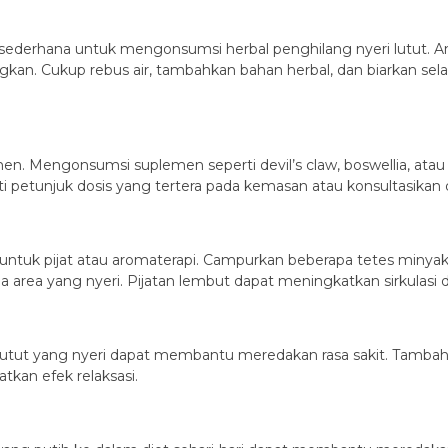
 sederhana untuk mengonsumsi herbal penghilang nyeri lutut. An
n. Cukup rebus air, tambahkan bahan herbal, dan biarkan sel
n. Mengonsumsi suplemen seperti devil’s claw, boswellia, atau
ti petunjuk dosis yang tertera pada kemasan atau konsultasikan
n untuk pijat atau aromaterapi. Campurkan beberapa tetes miny
ada area yang nyeri. Pijatan lembut dapat meningkatkan sirkulas
tut yang nyeri dapat membantu meredakan rasa sakit. Tambahk
kan efek relaksasi.