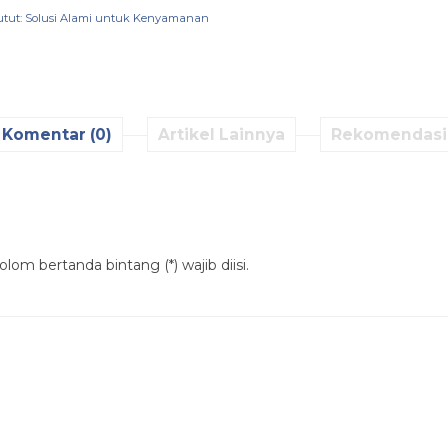
utut: Solusi Alami untuk Kenyamanan
Komentar (0)
Artikel Lainnya
Rekomendasi
lom bertanda bintang (*) wajib diisi.