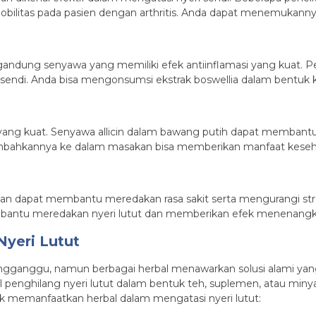
bilitas pada pasien dengan arthritis. Anda dapat menemukannya
ngandung senyawa yang memiliki efek antiinflamasi yang kuat. 
ndi. Anda bisa mengonsumsi ekstrak boswellia dalam bentuk ka
i yang kuat. Senyawa allicin dalam bawang putih dapat membant
hkannya ke dalam masakan bisa memberikan manfaat kesehat
ik dan dapat membantu meredakan rasa sakit serta mengurangi 
embantu meredakan nyeri lutut dan memberikan efek menenangk
yeri Lutut
ngganggu, namun berbagai herbal menawarkan solusi alami yang
enghilang nyeri lutut dalam bentuk teh, suplemen, atau miny
tuk memanfaatkan herbal dalam mengatasi nyeri lutut: