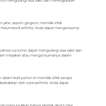
bantu mengurangi rasa sakit dan meningkatkan
 jahe, seperti gingerol, memiliki efek
n rheumatoid arthritis. Anda dapat mengonsumsi
 bahwa curcumin dapat mengurangi rasa sakit dan
 dalam masakan atau mengonsumsinya dalam
n dalam kulit pohon ini memiliki efek serupa
sebabkan oleh osteoarthritis. Anda dapat
litian menunjukkan bahwa ekstrak devil’s claw