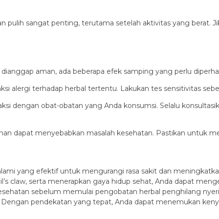
n pulih sangat penting, terutama setelah aktivitas yang berat. 
dianggap aman, ada beberapa efek samping yang perlu diperhat
i alergi terhadap herbal tertentu. Lakukan tes sensitivitas s
eraksi dengan obat-obatan yang Anda konsumsi. Selalu konsul
ihan dapat menyebabkan masalah kesehatan. Pastikan untuk men
 alami yang efektif untuk mengurangi rasa sakit dan meningkat
evil’s claw, serta menerapkan gaya hidup sehat, Anda dapat menge
esehatan sebelum memulai pengobatan herbal penghilang nyeri l
. Dengan pendekatan yang tepat, Anda dapat menemukan keny