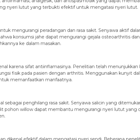
fat antiinflamasi, analgesik, dan antispasmodik yang dapat mem
ng nyeri lutut yang terbukti efektif untuk mengatasi nyeri lutut.
 untuk mengurangi peradangan dan rasa sakit. Senyawa aktif dalam
bahwa konsumsi jahe dapat mengurangi gejala osteoarthritis da
ahkannya ke dalam masakan.
l karena sifat antiinflamasinya. Penelitian telah menunjukkan
ngsi fisik pada pasien dengan arthritis. Menggunakan kunyit
 untuk memanfaatkan manfaatnya.
nal sebagai penghilang rasa sakit. Senyawa salicin yang ditemuka
it pohon willow dapat membantu mengurangi nyeri lutut yang di
en.
a dan dikenal efektif dalam mengatasi nyeri sendi. Beberapa pene