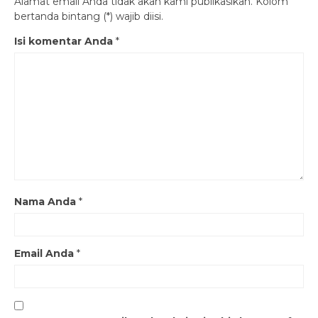
Alamat email Anda tidak akan kami publikasikan. Kolom
bertanda bintang (*) wajib diisi.
Isi komentar Anda
*
Nama Anda
*
Email Anda
*