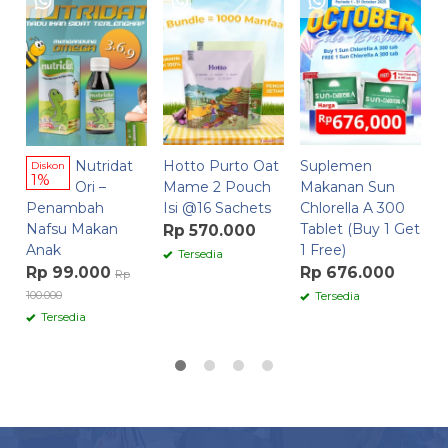
B
M
S
B
R
Nutridat
Hotto Purto Oat
Suplemen
Diskon
1%
Ori –
Mame 2 Pouch
Makanan Sun
Penambah
Isi @16 Sachets
Chlorella A 300
Nafsu Makan
Tablet (Buy 1 Get
Rp 570.000
Anak
1 Free)
Tersedia
Rp 99.000
Rp 676.000
Rp
100.000
Tersedia
Tersedia