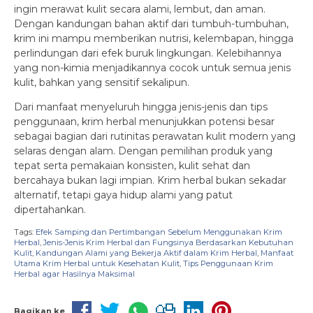
ingin merawat kulit secara alami, lembut, dan aman.
Dengan kandungan bahan aktif dari tumbuh-tumbuhan,
krim ini mampu memberikan nutrisi, kelembapan, hingga
perlindungan dari efek buruk lingkungan. Kelebihannya
yang non-kimia menjadikannya cocok untuk semua jenis
kulit, bahkan yang sensitif sekalipun.
Dari manfaat menyeluruh hingga jenis-jenis dan tips
penggunaan, krim herbal menunjukkan potensi besar
sebagai bagian dari rutinitas perawatan kulit modern yang
selaras dengan alam. Dengan pemilihan produk yang
tepat serta pemakaian konsisten, kulit sehat dan
bercahaya bukan lagi impian. Krim herbal bukan sekadar
alternatif, tetapi gaya hidup alami yang patut
dipertahankan.
Tags:
Efek Samping dan Pertimbangan Sebelum Menggunakan Krim
Herbal
,
Jenis-Jenis Krim Herbal dan Fungsinya Berdasarkan Kebutuhan
Kulit
,
Kandungan Alami yang Bekerja Aktif dalam Krim Herbal
,
Manfaat
Utama Krim Herbal untuk Kesehatan Kulit
,
Tips Penggunaan Krim
Herbal agar Hasilnya Maksimal
Bagikan ke