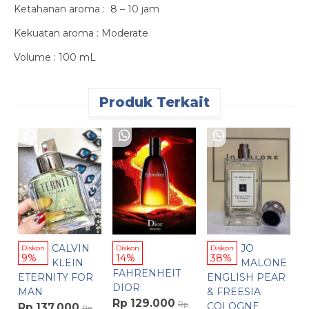
Ketahanan aroma : 8 – 10 jam
Kekuatan aroma : Moderate
Volume : 100 mL
Produk Terkait
D
M
R
15
CALVIN
JO
Diskon
Diskon
Diskon
9%
14%
38%
KLEIN
MALONE
FAHRENHEIT
ETERNITY FOR
ENGLISH PEAR
DIOR
MAN
& FREESIA
Rp 129.000
Rp
COLOGNE
Rp 137.000
Rp