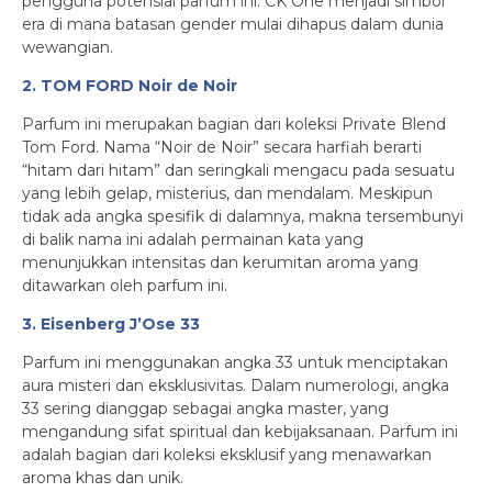
pengguna potensial parfum ini. CK One menjadi simbol
era di mana batasan gender mulai dihapus dalam dunia
wewangian.
2. TOM FORD Noir de Noir
Parfum ini merupakan bagian dari koleksi Private Blend
Tom Ford. Nama “Noir de Noir” secara harfiah berarti
“hitam dari hitam” dan seringkali mengacu pada sesuatu
yang lebih gelap, misterius, dan mendalam. Meskipun
tidak ada angka spesifik di dalamnya, makna tersembunyi
di balik nama ini adalah permainan kata yang
menunjukkan intensitas dan kerumitan aroma yang
ditawarkan oleh parfum ini.
3. Eisenberg J’Ose 33
Parfum ini menggunakan angka 33 untuk menciptakan
aura misteri dan eksklusivitas. Dalam numerologi, angka
33 sering dianggap sebagai angka master, yang
mengandung sifat spiritual dan kebijaksanaan. Parfum ini
adalah bagian dari koleksi eksklusif yang menawarkan
aroma khas dan unik.