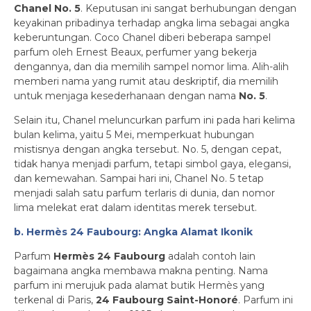
Chanel No. 5
. Keputusan ini sangat berhubungan dengan
keyakinan pribadinya terhadap angka lima sebagai angka
keberuntungan. Coco Chanel diberi beberapa sampel
parfum oleh Ernest Beaux, perfumer yang bekerja
dengannya, dan dia memilih sampel nomor lima. Alih-alih
memberi nama yang rumit atau deskriptif, dia memilih
untuk menjaga kesederhanaan dengan nama
No. 5
.
Selain itu, Chanel meluncurkan parfum ini pada hari kelima
bulan kelima, yaitu 5 Mei, memperkuat hubungan
mistisnya dengan angka tersebut. No. 5, dengan cepat,
tidak hanya menjadi parfum, tetapi simbol gaya, elegansi,
dan kemewahan. Sampai hari ini, Chanel No. 5 tetap
menjadi salah satu parfum terlaris di dunia, dan nomor
lima melekat erat dalam identitas merek tersebut.
b. Hermès 24 Faubourg: Angka Alamat Ikonik
Parfum
Hermès 24 Faubourg
adalah contoh lain
bagaimana angka membawa makna penting. Nama
parfum ini merujuk pada alamat butik Hermès yang
terkenal di Paris,
24 Faubourg Saint-Honoré
. Parfum ini