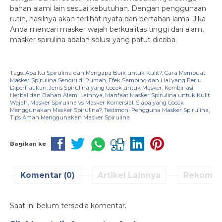
bahan alami lain sesuai kebutuhan. Dengan penggunaan
rutin, hasilnya akan terlihat nyata dan bertahan lama. Jika
Anda mencari masker wajah berkualitas tinggi dari alam,
masker spirulina adalah solusi yang patut dicoba.
Tags:
Apa Itu Spirulina dan Mengapa Baik untuk Kulit?
,
Cara Membuat
Masker Spirulina Sendiri di Rumah
,
Efek Samping dan Hal yang Perlu
Diperhatikan
,
Jenis Spirulina yang Cocok untuk Masker
,
Kombinasi
Herbal dan Bahan Alami Lainnya
,
Manfaat Masker Spirulina untuk Kulit
Wajah
,
Masker Spirulina vs Masker Komersial
,
Siapa yang Cocok
Menggunakan Masker Spirulina?
,
Testimoni Pengguna Masker Spirulina
,
Tips Aman Menggunakan Masker Spirulina
Bagikan ke
Komentar (0)
Artikel Lainnya
Rekomen
Saat ini belum tersedia komentar.