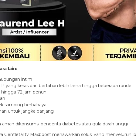
ra lain:
hubungan intim
 P yang keras dan bertahan lebih lama hingga beberapa ronde
n hingga 72 jam penuh
ian
fek samping berbahaya
an untuk jangka panjang
aman dikonsumsi penderita diabetes atau gula darah tinggi
wa Gentletality Maxboost menawarkan solusi yang menyeluruh, 