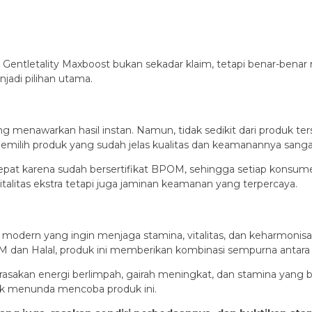
ntletality Maxboost bukan sekadar klaim, tetapi benar-benar m
adi pilihan utama.
ang menawarkan hasil instan. Namun, tidak sedikit dari produk
memilih produk yang sudah jelas kualitas dan keamanannya sanga
g tepat karena sudah bersertifikat BPOM, sehingga setiap kons
alitas ekstra tetapi juga jaminan keamanan yang terpercaya.
ria modern yang ingin menjaga stamina, vitalitas, dan keharmo
OM dan Halal, produk ini memberikan kombinasi sempurna antara
rasakan energi berlimpah, gairah meningkat, dan stamina yang
tuk menunda mencoba produk ini.