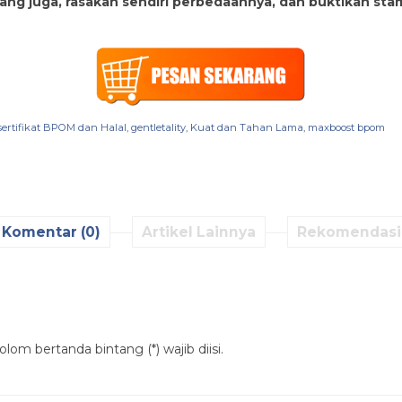
rang juga, rasakan sendiri perbedaannya, dan buktikan s
sertifikat BPOM dan Halal
,
gentletality
,
Kuat dan Tahan Lama
,
maxboost bpom
Komentar (0)
Artikel Lainnya
Rekomendasi
lom bertanda bintang (*) wajib diisi.