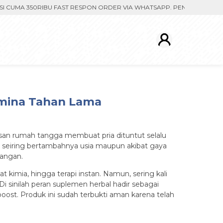
A 350RIBU FAST RESPON ORDER VIA WHATSAPP. PENGIRIMAN DIPROSES
amina Tahan Lama
isan rumah tangga membuat pria dituntut selalu
as seiring bertambahnya usia maupun akibat gaya
sangan.
imia, hingga terapi instan. Namun, sering kali
i sinilah peran suplemen herbal hadir sebagai
boost. Produk ini sudah terbukti aman karena telah