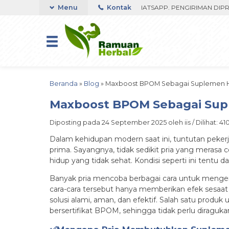
350RIBU FAST RESPON ORDER VIA WHATSAPP. PENGIRIMAN DIPROSES 
Menu
Kontak
Beranda
»
Blog
»
Maxboost BPOM Sebagai Suplemen He
Maxboost BPOM Sebagai Sup
Diposting pada 24 September 2025 oleh iis / Dilihat: 410
Dalam kehidupan modern saat ini, tuntutan pekerj
prima. Sayangnya, tidak sedikit pria yang merasa 
hidup yang tidak sehat. Kondisi seperti ini tent
Banyak pria mencoba berbagai cara untuk mengemb
cara-cara tersebut hanya memberikan efek sesaat 
solusi alami, aman, dan efektif. Salah satu produk
bersertifikat BPOM, sehingga tidak perlu diraguka