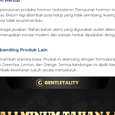
n Herbal
i penurunan produksi hormon testosteron. Penurunan hormon in
as. Belum lagi ditambah pola hidup yang tidak seimbang, kurang
ia tidak seoptimal dulu.
sebagai jawaban. Bahan-bahan alami yang digunakan sudah dikena
st merupakan inovasi modern dari warisan herbal, dipadukan den
banding Produk Lain
enambah stamina biasa. Produk ini dirancang dengan formulas
lami Greentea, Lemon, dan Orange. Semua kandungan ini dipili
rbaiki kesehatan tubuh secara menyeluruh.