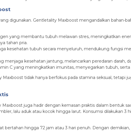
oost
ang digunakan. Gentletality Maxboost mengandalkan bahan-bahan
togen yang membantu tubuh melawan stres, meningkatkan energi
ya tahan pria.
a kesehatan tubuh secara menyeluruh, mendukung fungsi metab
yang menjaga kesehatan jantung, melancarkan peredaran darah,
itamin C yang meningkatkan imunitas, menyegarkan tubuh, se
y Maxboost tidak hanya berfokus pada stamina seksual, tetapi 
tis
ity Maxboost juga hadir dengan kemasan praktis dalam bentuk s
umbler, lalu aduk atau kocok hingga larut. Konsumsi dilakukan 
at bertahan hingga 72 jam atau 3 hari penuh. Dengan demikian, p