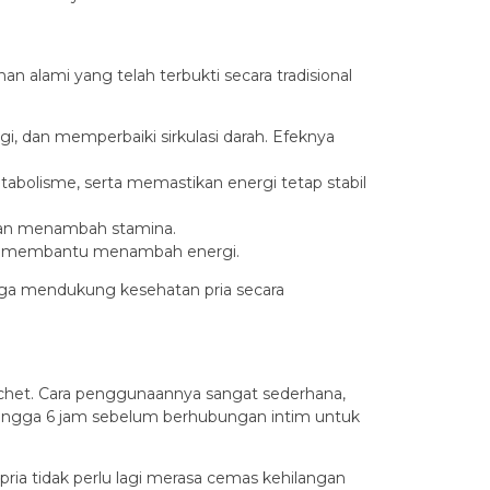
 alami yang telah terbukti secara tradisional
, dan memperbaiki sirkulasi darah. Efeknya
olisme, serta memastikan energi tetap stabil
 dan menambah stamina.
rta membantu menambah energi.
juga mendukung kesehatan pria secara
achet. Cara penggunaannya sangat sederhana,
3 hingga 6 jam sebelum berhubungan intim untuk
ria tidak perlu lagi merasa cemas kehilangan