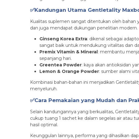
✅Kandungan Utama Gentletality Maxb
Kualitas suplemen sangat ditentukan oleh bahan y
dan juga mendapat dukungan penelitian modern.
Ginseng Korea Extra
: dikenal sebagai adap
sangat baik untuk mendukung vitalitas dan da
Premix Vitamin & Mineral
: membantu menjag
sepanjang hari.
Greentea Powder
: kaya akan antioksidan 
Lemon & Orange Powder
: sumber alami v
Kombinasi bahan-bahan ini menjadikan Gentletalit
menyeluruh.
✅Cara Pemakaian yang Mudah dan Prak
Selain kandungannya yang berkualitas, Gentletal
cukup tuang 1 sachet ke dalam segelas air atau t
hasil optimal.
Keunggulan lainnya, performa yang dihasilkan dap