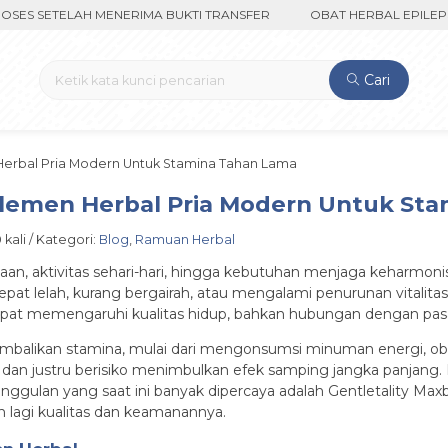
SETELAH MENERIMA BUKTI TRANSFER
OBAT HERBAL EPILEPSI CUM
Cari
rbal Pria Modern Untuk Stamina Tahan Lama
lemen Herbal Pria Modern Untuk St
 kali / Kategori:
Blog
,
Ramuan Herbal
aan, aktivitas sehari-hari, hingga kebutuhan menjaga keharmon
cepat lelah, kurang bergairah, atau mengalami penurunan vitalit
u dapat memengaruhi kualitas hidup, bahkan hubungan dengan pa
alikan stamina, mulai dari mengonsumsi minuman energi, obat k
dan justru berisiko menimbulkan efek samping jangka panjang. D
 unggulan yang saat ini banyak dipercaya adalah Gentletality Max
n lagi kualitas dan keamanannya.