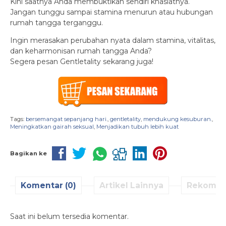
Kini saatnya Anda membuktikan sendiri khasiatnya.
Jangan tunggu sampai stamina menurun atau hubungan
rumah tangga terganggu.
Ingin merasakan perubahan nyata dalam stamina, vitalitas,
dan keharmonisan rumah tangga Anda?
Segera pesan Gentletality sekarang juga!
Tags:
bersemangat sepanjang hari.
,
gentletality
,
mendukung kesuburan.
,
Meningkatkan gairah seksual
,
Menjadikan tubuh lebih kuat
Bagikan ke
Komentar (0)
Artikel Lainnya
Rekomen
Saat ini belum tersedia komentar.