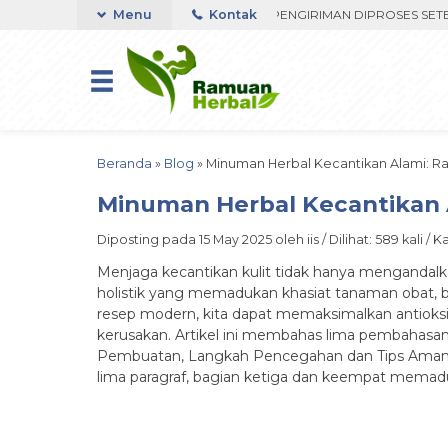
 FAST RESPON ORDER VIA WHATSAPP. PENGIRIMAN DIPROSES SETELAH
Menu
Kontak
Beranda
»
Blog
»
Minuman Herbal Kecantikan Alami: Rah
Minuman Herbal Kecantikan A
Diposting pada 15 May 2025 oleh iis / Dilihat: 589 kali / 
Menjaga kecantikan kulit tidak hanya mengandalka
holistik yang memadukan khasiat tanaman obat, b
resep modern, kita dapat memaksimalkan antioksid
kerusakan. Artikel ini membahas lima pembahasa
Pembuatan, Langkah Pencegahan dan Tips Aman, se
lima paragraf, bagian ketiga dan keempat memaduka