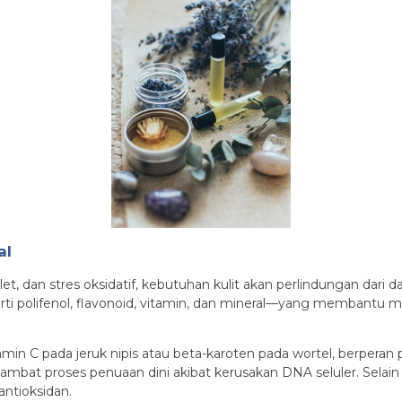
al
olet, dan stres oksidatif, kebutuhan kulit akan perlindungan da
 polifenol, flavonoid, vitamin, dan mineral—yang membantu men
in C pada jeruk nipis atau beta-karoten pada wortel, berperan p
mbat proses penuaan dini akibat kerusakan DNA seluler. Selain 
antioksidan.