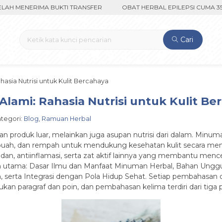
 MENERIMA BUKTI TRANSFER
OBAT HERBAL EPILEPSI CUMA 350RI
Cari
asia Nutrisi untuk Kulit Bercahaya
lami: Rahasia Nutrisi untuk Kulit Be
Kategori:
Blog
,
Ramuan Herbal
n produk luar, melainkan juga asupan nutrisi dari dalam. Minum
uah, dan rempah untuk mendukung kesehatan kulit secara menye
an, antiinflamasi, serta zat aktif lainnya yang membantu menc
n utama: Dasar Ilmu dan Manfaat Minuman Herbal, Bahan Unggul
rta Integrasi dengan Pola Hidup Sehat. Setiap pembahasan dis
n paragraf dan poin, dan pembahasan kelima terdiri dari tiga pa