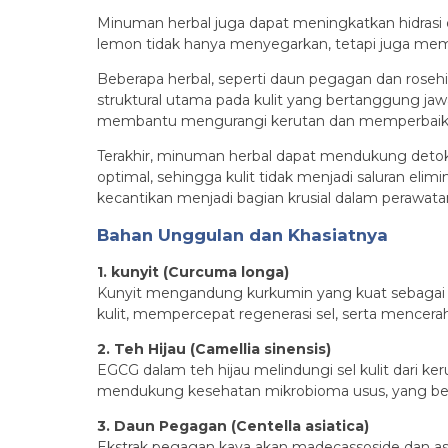
Minuman herbal juga dapat meningkatkan hidrasi 
lemon tidak hanya menyegarkan, tetapi juga mem
Beberapa herbal, seperti daun pegagan dan roseh
struktural utama pada kulit yang bertanggung ja
membantu mengurangi kerutan dan memperbaiki t
Terakhir, minuman herbal dapat mendukung detoksi
optimal, sehingga kulit tidak menjadi saluran eli
kecantikan menjadi bagian krusial dalam perawatan k
Bahan Unggulan dan Khasiatnya
1. kunyit (Curcuma longa)
Kunyit mengandung kurkumin yang kuat sebagai 
kulit, mempercepat regenerasi sel, serta mencera
2. Teh Hijau (Camellia sinensis)
EGCG dalam teh hijau melindungi sel kulit dari k
mendukung kesehatan mikrobioma usus, yang berda
3. Daun Pegagan (Centella asiatica)
Ekstrak pegagan kaya akan madecassoside dan asi