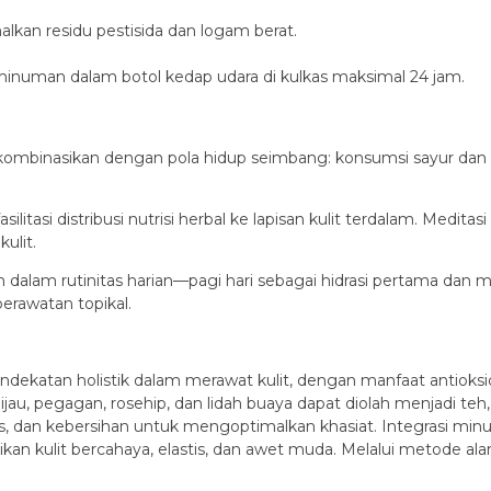
kan residu pestisida dan logam berat.
minuman dalam botol kedap udara di kulkas maksimal 24 jam.
kombinasikan dengan pola hidup seimbang: konsumsi sayur dan bu
ilitasi distribusi nutrisi herbal ke lapisan kulit terdalam. Medit
ulit.
m rutinitas harian—pagi hari sebagai hidrasi pertama dan mala
perawatan topikal.
katan holistik dalam merawat kulit, dengan manfaat antioksida
ijau, pegagan, rosehip, dan lidah buaya dapat diolah menjadi teh,
, dan kebersihan untuk mengoptimalkan khasiat. Integrasi min
an kulit bercahaya, elastis, dan awet muda. Melalui metode alami 