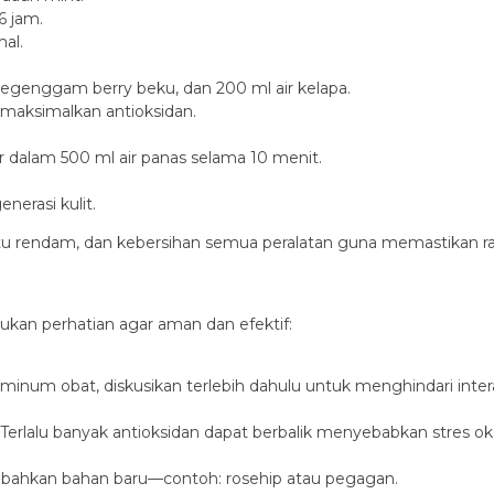
6 jam.
mal.
egenggam berry beku, dan 200 ml air kelapa.
emaksimalkan antioksidan.
alam 500 ml air panas selama 10 menit.
erasi kulit.
u rendam, dan kebersihan semua peralatan guna memastikan ras
an perhatian agar aman dan efektif:
 minum obat, diskusikan terlebih dahulu untuk menghindari intera
 Terlalu banyak antioksidan dapat berbalik menyebabkan stres oks
mbahkan bahan baru—contoh: rosehip atau pegagan.