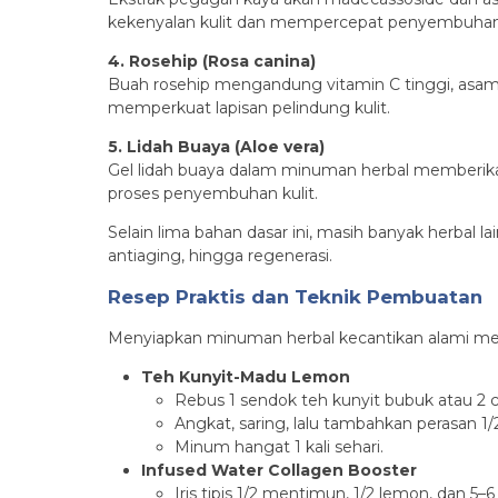
kekenyalan kulit dan mempercepat penyembuhan 
4. Rosehip (Rosa canina)
Buah rosehip mengandung vitamin C tinggi, asam 
memperkuat lapisan pelindung kulit.
5. Lidah Buaya (Aloe vera)
Gel lidah buaya dalam minuman herbal memberika
proses penyembuhan kulit.
Selain lima bahan dasar ini, masih banyak herbal l
antiaging, hingga regenerasi.
Resep Praktis dan Teknik Pembuatan
Menyiapkan minuman herbal kecantikan alami meme
Teh Kunyit-Madu Lemon
Rebus 1 sendok teh kunyit bubuk atau 2 c
Angkat, saring, lalu tambahkan perasan 1
Minum hangat 1 kali sehari.
Infused Water Collagen Booster
Iris tipis 1/2 mentimun, 1/2 lemon, dan 5–