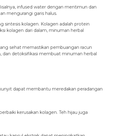
Misalnya, infused water dengan mentimun dan
n mengurangi garis halus.
sintesis kolagen. Kolagen adalah protein
ksi kolagen dari dalam, minuman herbal
ati yang sehat memastikan pembuangan racun
gen, dan detoksifikasi membuat minuman herbal
eh kunyit dapat membantu meredakan peradangan
erbaiki kerusakan kolagen. Teh hijau juga
atau kapsul ekstrak dapat meningkatkan