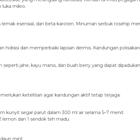
luka mikro.
lemak esensial, dan beta-karoten. Minuman serbuk rosehip men
n hidrasi dan memperbaiki lapisan dermis. Kandungan polisaka
ain seperti jahe, kayu manis, dan buah berry yang dapat dipadukan
rlukan ketelitian agar kandungan aktif tetap terjaga:
m kunyit segar parut dalam 300 ml air selama 5–7 menit.
/2 lemon dan 1 sendok teh madu.
6 daun mint.