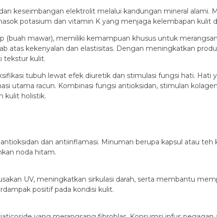
dan keseimbangan elektrolit melalui kandungan mineral alami. 
asok potasium dan vitamin K yang menjaga kelembapan kulit da
ip (buah mawar), memiliki kemampuan khusus untuk merangsang 
wab atas kekenyalan dan elastisitas. Dengan meningkatkan produ
ekstur kulit.
fikasi tubuh lewat efek diuretik dan stimulasi fungsi hati. H
minasi utama racun. Kombinasi fungsi antioksidan, stimulan kola
ulit holistik.
antioksidan dan antiinflamasi. Minuman berupa kapsul atau t
hkan noda hitam.
erusakan UV, meningkatkan sirkulasi darah, serta membantu memp
mpak positif pada kondisi kulit.
aticoside yang merangsang fibroblas. Konsumsi infus pegagan 