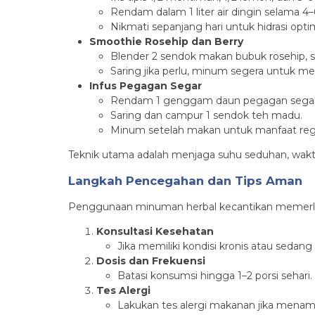
Rendam dalam 1 liter air dingin selama 4–
Nikmati sepanjang hari untuk hidrasi opti
Smoothie Rosehip dan Berry
Blender 2 sendok makan bubuk rosehip, s
Saring jika perlu, minum segera untuk m
Infus Pegagan Segar
Rendam 1 genggam daun pegagan segar d
Saring dan campur 1 sendok teh madu.
Minum setelah makan untuk manfaat regen
Teknik utama adalah menjaga suhu seduhan, wakt
Langkah Pencegahan dan Tips Aman
Penggunaan minuman herbal kecantikan memerluk
Konsultasi Kesehatan
Jika memiliki kondisi kronis atau sedang
Dosis dan Frekuensi
Batasi konsumsi hingga 1–2 porsi sehari.
Tes Alergi
Lakukan tes alergi makanan jika mena