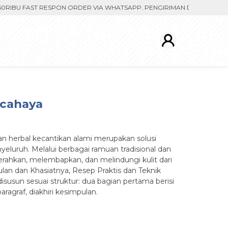
BU FAST RESPON ORDER VIA WHATSAPP. PENGIRIMAN DIPROSES SETELA
rcahaya
an herbal kecantikan alami merupakan solusi
luruh. Melalui berbagai ramuan tradisional dan
erahkan, melembapkan, dan melindungi kulit dari
an dan Khasiatnya, Resep Praktis dan Teknik
usun sesuai struktur: dua bagian pertama berisi
ragraf, diakhiri kesimpulan.