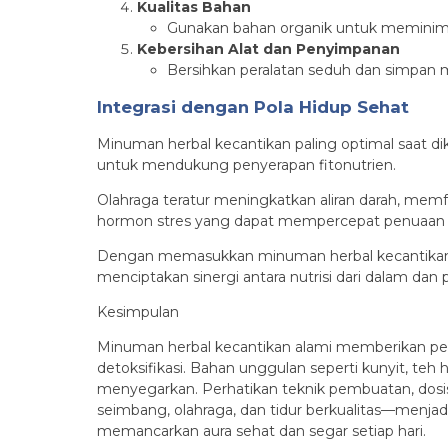
Kualitas Bahan
Gunakan bahan organik untuk meminimal
Kebersihan Alat dan Penyimpanan
Bersihkan peralatan seduh dan simpan 
Integrasi dengan Pola Hidup Sehat
Minuman herbal kecantikan paling optimal saat di
untuk mendukung penyerapan fitonutrien.
Olahraga teratur meningkatkan aliran darah, memfas
hormon stres yang dapat mempercepat penuaan k
Dengan memasukkan minuman herbal kecantikan dala
menciptakan sinergi antara nutrisi dari dalam dan 
Kesimpulan
Minuman herbal kecantikan alami memberikan pende
detoksifikasi. Bahan unggulan seperti kunyit, teh h
menyegarkan. Perhatikan teknik pembuatan, dosis
seimbang, olahraga, dan tidur berkualitas—menjadik
memancarkan aura sehat dan segar setiap hari.