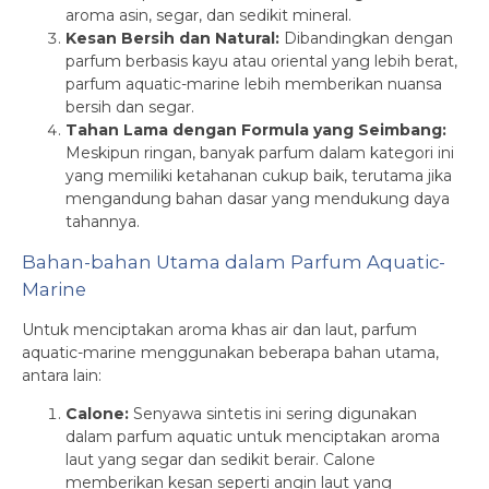
aroma asin, segar, dan sedikit mineral.
Kesan Bersih dan Natural:
Dibandingkan dengan
parfum berbasis kayu atau oriental yang lebih berat,
parfum aquatic-marine lebih memberikan nuansa
bersih dan segar.
Tahan Lama dengan Formula yang Seimbang:
Meskipun ringan, banyak parfum dalam kategori ini
yang memiliki ketahanan cukup baik, terutama jika
mengandung bahan dasar yang mendukung daya
tahannya.
Bahan-bahan Utama dalam Parfum Aquatic-
Marine
Untuk menciptakan aroma khas air dan laut, parfum
aquatic-marine menggunakan beberapa bahan utama,
antara lain:
Calone:
Senyawa sintetis ini sering digunakan
dalam parfum aquatic untuk menciptakan aroma
laut yang segar dan sedikit berair. Calone
memberikan kesan seperti angin laut yang