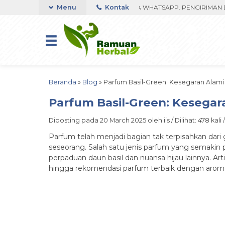
 CUMA 350RIBU FAST RESPON ORDER VIA WHATSAPP. PENGIRIMAN DIPR
Menu
Kontak
Beranda
»
Blog
»
Parfum Basil-Green: Kesegaran Alam
Parfum Basil-Green: Kesega
Diposting pada 20 March 2025 oleh iis / Dilihat: 478 kali 
Parfum telah menjadi bagian tak terpisahkan dari
seseorang. Salah satu jenis parfum yang semakin 
perpaduan daun basil dan nuansa hijau lainnya. Art
hingga rekomendasi parfum terbaik dengan aroma 