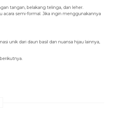
ngan tangan, belakang telinga, dan leher.
tau acara semi-formal. Jika ingin menggunakannya
i unik dari daun basil dan nuansa hijau lainnya,
berikutnya.