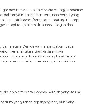
ng segar dan mewah. Costa Azzurra menggambarkan
il di dalamnya memberikan sentuhan herbal yang
akan untuk acara formal atau saat ingin tampil
egar tetapi tetap memiliki nuansa elegan dan
rty dan elegan. Wanginya mengingatkan pada
l yang menenangkan. Basil di dalamnya
nia Club memiliki karakter yang klasik tetapi
lu tajam namun tetap memikat, parfum ini bisa
ain lebih citrus atau woody. Pilihlah yang sesuai
 parfum yang tahan sepanjang hari, pilih yang