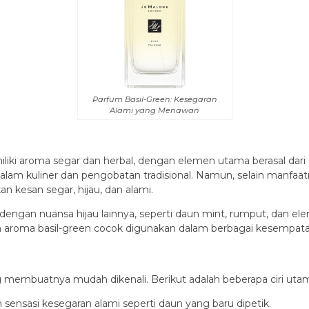
Parfum Basil-Green: Kesegaran
Alami yang Menawan
iki aroma segar dan herbal, dengan elemen utama berasal dari d
am kuliner dan pengobatan tradisional. Namun, selain manfaatnya
 kesan segar, hijau, dan alami.
 dengan nuansa hijau lainnya, seperti daun mint, rumput, dan 
ma basil-green cocok digunakan dalam berbagai kesempatan, 
g membuatnya mudah dikenali. Berikut adalah beberapa ciri utama
sensasi kesegaran alami seperti daun yang baru dipetik.