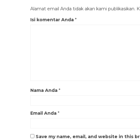
Alamat email Anda tidak akan kami publikasikan. Ko
Isi komentar Anda
*
Nama Anda
*
Email Anda
*
Save my name, email, and website in this b