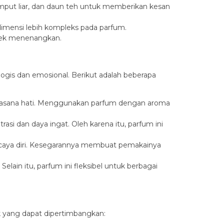
 rumput liar, dan daun teh untuk memberikan kesan
dimensi lebih kompleks pada parfum.
fek menenangkan.
ogis dan emosional. Berikut adalah beberapa
suasana hati. Menggunakan parfum dengan aroma
i dan daya ingat. Oleh karena itu, parfum ini
rcaya diri. Kesegarannya membuat pemakainya
ain itu, parfum ini fleksibel untuk berbagai
k yang dapat dipertimbangkan: