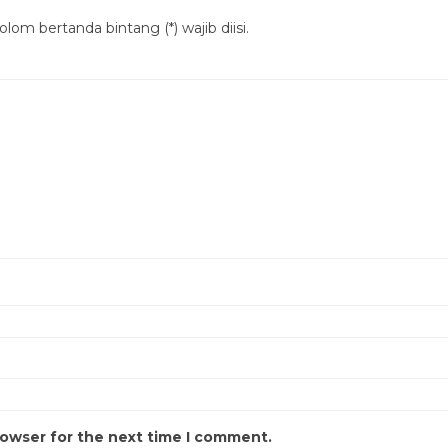
lom bertanda bintang (*) wajib diisi.
rowser for the next time I comment.