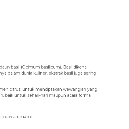
aun basil (Ocimum basilicum). Basil dikenal
 dalam dunia kuliner, ekstrak basil juga sering
elemen citrus, untuk menciptakan wewangian yang
baik untuk sehari-hari maupun acara formal.
 dari aroma ini: