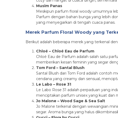
cozy dan hangat di cuaca dingin, sementa
Musim Panas
Meskipun parfum floral woody umumnya lebi
Parfum dengan bahan bunga yang lebih domi
yang menyegarkan di tengah cuaca panas.
Merek Parfum Floral Woody yang Terk
Berikut adalah beberapa merek yang terkenal den
Chloé – Chloé Eau de Parfum
Chloé Eau de Parfum adalah salah satu parf
memberikan kesan feminin yang segar deng
Tom Ford – Santal Blush
Santal Blush dari Tom Ford adalah contoh 
cendana yang creamy dan sensual, mencipt
Le Labo – Rose 31
Le Labo Rose 31 adalah perpaduan yang ind
menciptakan parfum unisex yang kuat dan
Jo Malone – Wood Sage & Sea Salt
Jo Malone terkenal dengan wewangian minim
segar. Aroma bunga yang halus dikombina
Gucci – Flora by Gucci