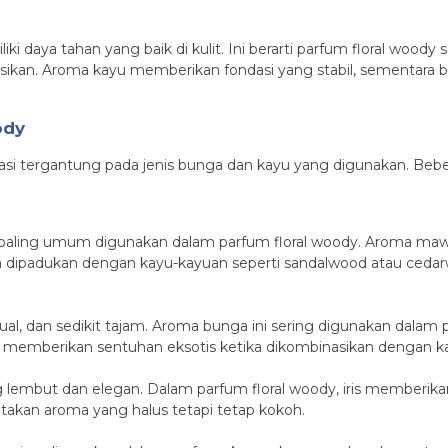
i daya tahan yang baik di kulit. Ini berarti parfum floral woody
asikan. Aroma kayu memberikan fondasi yang stabil, sementara
ody
iasi tergantung pada jenis bunga dan kayu yang digunakan. Beb
 paling umum digunakan dalam parfum floral woody. Aroma ma
a dipadukan dengan kayu-kayuan seperti sandalwood atau ceda
al, dan sedikit tajam. Aroma bunga ini sering digunakan dala
a memberikan sentuhan eksotis ketika dikombinasikan dengan k
g lembut dan elegan. Dalam parfum floral woody, iris memberi
akan aroma yang halus tetapi tetap kokoh.