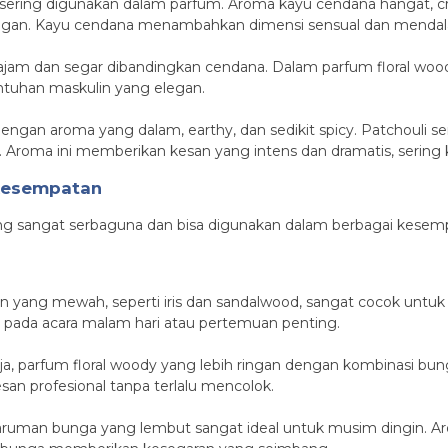
g sering digunakan dalam parfum. Aroma kayu cendana hangat, 
ngan. Kayu cendana menambahkan dimensi sensual dan mendala
ajam dan segar dibandingkan cendana. Dalam parfum floral wo
uhan maskulin yang elegan.
dengan aroma yang dalam, earthy, dan sedikit spicy. Patchouli 
 Aroma ini memberikan kesan yang intens dan dramatis, sering 
 Kesempatan
ang sangat serbaguna dan bisa digunakan dalam berbagai kesemp
 yang mewah, seperti iris dan sandalwood, sangat cocok untuk 
ai pada acara malam hari atau pertemuan penting.
ja, parfum floral woody yang lebih ringan dengan kombinasi bu
san profesional tanpa terlalu mencolok.
aruman bunga yang lembut sangat ideal untuk musim dingin. 