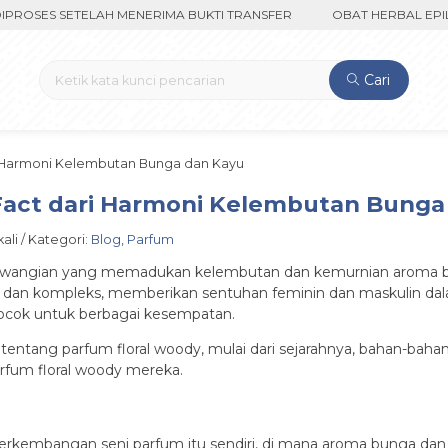
SES SETELAH MENERIMA BUKTI TRANSFER
OBAT HERBAL EPILEPSI
Cari
ri Harmoni Kelembutan Bunga dan Kayu
 Fact dari Harmoni Kelembutan Bunga
ali / Kategori:
Blog
,
Parfum
i wewangian yang memadukan kelembutan dan kemurnian aroma 
dan kompleks, memberikan sentuhan feminin dan maskulin dala
cocok untuk berbagai kesempatan.
m tentang parfum floral woody, mulai dari sejarahnya, bahan-ba
rfum floral woody mereka.
e perkembangan seni parfum itu sendiri, di mana aroma bunga d