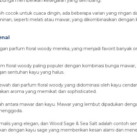
ra bunga memberikan kesegaran yang seimbang.
h cocok untuk cuaca dingin, ada beberapa varian yang ringan 
nan, seperti melati atau mawar, yang dikombinasikan dengan 
enal
gan parfum floral woody mereka, yang menjadi favorit banyak o
um floral woody paling populer dengan kombinasi bunga mawar,
an sentuhan kayu yang halus.
mewah dari parfum floral woody yang didominasi oleh kayu cen
akan aroma yang memikat dan sophisticated.
ah antara mawar dan kayu. Mawar yang lembut dipadukan denga
 menggoda.
alis yang elegan, dan Wood Sage & Sea Salt adalah contoh sem
sikan dengan kayu sage yang memberikan kesan alami dan men