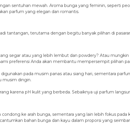
 dengan sentuhan mewah. Aroma bunga yang feminin, seperti pe
kan parfum yang elegan dan romantis.
di tantangan, terutama dengan begitu banyak pilihan di pasaran
ng segar atau yang lebih lembut dan powdery? Atau mungkin A
ahami preferensi Anda akan membantu mempersempit pilihan pa
k digunakan pada musim panas atau siang hari, sementara parf
u musim dingin.
rang karena pH kulit yang berbeda. Sebaiknya uji parfum langs
 condong ke arah bunga, sementara yang lain lebih fokus pada
ncantumkan bahan bunga dan kayu dalam proporsi yang seimba