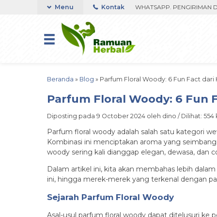
UMA 350RIBU FAST RESPON ORDER VIA WHATSAPP. PENGIRIMAN DIPRO
Menu
Kontak
Beranda
»
Blog
»
Parfum Floral Woody: 6 Fun Fact da
Parfum Floral Woody: 6 Fun
Diposting pada 9 October 2024 oleh dino / Dilihat: 554 k
Parfum floral woody adalah salah satu kategor
Kombinasi ini menciptakan aroma yang seimbang 
woody sering kali dianggap elegan, dewasa, dan 
Dalam artikel ini, kita akan membahas lebih dala
ini, hingga merek-merek yang terkenal dengan pa
Sejarah Parfum Floral Woody
Asal-usul parfum floral woody dapat ditelusuri k