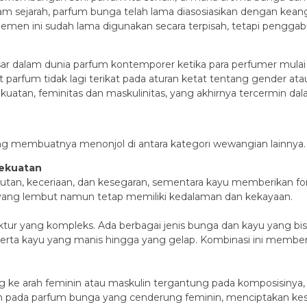
am sejarah, parfum bunga telah lama diasosiasikan dengan ke
lemen ini sudah lama digunakan secara terpisah, tetapi pengg
sar dalam dunia parfum kontemporer ketika para perfumer mul
buat parfum tidak lagi terikat pada aturan ketat tentang gender
atan, feminitas dan maskulinitas, yang akhirnya tercermin dal
ang membuatnya menonjol di antara kategori wewangian lainnya. B
Kekuatan
an, keceriaan, dan kesegaran, sementara kayu memberikan fo
 yang lembut namun tetap memiliki kedalaman dan kekayaan.
ruktur yang kompleks. Ada berbagai jenis bunga dan kayu yang bi
serta kayu yang manis hingga yang gelap. Kombinasi ini mem
g ke arah feminin atau maskulin tergantung pada komposisinya, 
ada parfum bunga yang cenderung feminin, menciptakan kesei