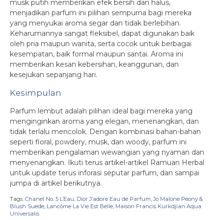
musk putih memberikan efek bersih dan halus,
menjadikan parfum ini pilihan sempurna bagi mereka
yang menyukai aroma segar dan tidak berlebihan.
Keharumannya sangat fleksibel, dapat digunakan baik
oleh pria maupun wanita, serta cocok untuk berbagai
kesempatan, baik formal maupun santai. Aroma ini
memberikan kesan kebersihan, keanggunan, dan
kesejukan sepanjang hari.
Kesimpulan
Parfum lembut adalah pilihan ideal bagi mereka yang
menginginkan aroma yang elegan, menenangkan, dan
tidak terlalu mencolok. Dengan kombinasi bahan-bahan
seperti floral, powdery, musk, dan woody, parfum ini
memberikan pengalaman wewangian yang nyaman dan
menyenangkan. Ikuti terus artikel-artikel Ramuan Herbal
untuk update terus inforasi seputar parfum, dan sampai
jumpa di artikel berikutnya.
Tags:
Chanel No. 5 L’Eau
,
Dior J’adore Eau de Parfum
,
Jo Malone Peony &
Blush Suede
,
Lancôme La Vie Est Belle
,
Maison Francis Kurkdjian Aqua
Universalis