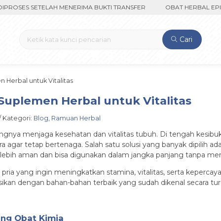
ES SETELAH MENERIMA BUKTI TRANSFER
OBAT HERBAL EPILEPSI 
Cari
 Herbal untuk Vitalitas
Suplemen Herbal untuk Vitalitas
 / Kategori:
Blog
,
Ramuan Herbal
ngnya menjaga kesehatan dan vitalitas tubuh. Di tengah kesibuka
gar tetap bertenaga. Salah satu solusi yang banyak dipilih ada
ya lebih aman dan bisa digunakan dalam jangka panjang tanpa m
 pria yang ingin meningkatkan stamina, vitalitas, serta kepercay
sikan dengan bahan-bahan terbaik yang sudah dikenal secara t
ng Obat Kimia