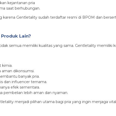
an kejantanan pria
lama saat berhubungan.
arena Gentletality sudah terdaftar resmi di BPOM dan bersertif
 Produk Lain?
idak semua memiliki kualitas yang sama. Gentletality memiliki
 kimia.
a aman dikonsumsi.
membantu banyak pria.
is dan influencer ternama.
hanya efek sementara.
gga pembelian lebih aman dan nyaman.
etality menjadi pilihan utama bagi pria yang ingin menjaga vital