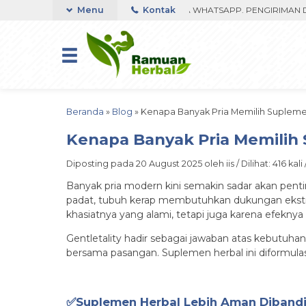
MA 350RIBU FAST RESPON ORDER VIA WHATSAPP. PENGIRIMAN DIPROS
Menu
Kontak
Beranda
»
Blog
»
Kenapa Banyak Pria Memilih Suplemen
Kenapa Banyak Pria Memilih 
Diposting pada 20 August 2025 oleh iis / Dilihat: 416 kali
Banyak pria modern kini semakin sadar akan penti
padat, tubuh kerap membutuhkan dukungan ekstra a
khasiatnya yang alami, tetapi juga karena efekn
Gentletality hadir sebagai jawaban atas kebutuhan
bersama pasangan. Suplemen herbal ini diformula
✅Suplemen Herbal Lebih Aman Dibandi