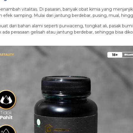
penambah vitalitas. Di pasaran, banyak obat kimia yang menjanj
efek samping. Mulai dari jantung berdebar, pusing, mual, hingga 
uat dari bahan alami seperti purwaceng, tongkat ali, pasak bumi,
idak ada perasaan gelisah atau jantung berdebar, sehingga bisa 