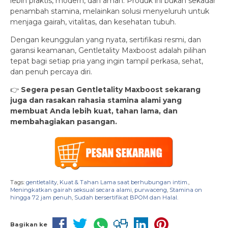
lebih praktis, modern, dan aman. Produk ini bukan sekadar
penambah stamina, melainkan solusi menyeluruh untuk
menjaga gairah, vitalitas, dan kesehatan tubuh.
Dengan keunggulan yang nyata, sertifikasi resmi, dan
garansi keamanan, Gentletality Maxboost adalah pilihan
tepat bagi setiap pria yang ingin tampil perkasa, sehat,
dan penuh percaya diri.
👉
Segera pesan Gentletality Maxboost sekarang
juga dan rasakan rahasia stamina alami yang
membuat Anda lebih kuat, tahan lama, dan
membahagiakan pasangan.
Tags:
gentletality
,
Kuat & Tahan Lama saat berhubungan intim.
,
Meningkatkan gairah seksual secara alami
,
purwaceng
,
Stamina on
hingga 72 jam penuh
,
Sudah bersertifikat BPOM dan Halal.
Bagikan ke