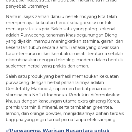
usia, pola hidup, stres, hingga pola makan bisa menjadi
penyebab utamanya.
Namun, sejak zaman dahulu nenek moyang kita telah
mempercayai kekuatan herbal sebagai solusi untuk
menjaga vitalitas pria. Salah satu yang paling terkenal
adalah Purwaceng, tanaman khas pegunungan Dieng
yang diyakini mampu meningkatkan stamina, gairah, dan
kesehatan tubuh secara alami. Rahasia yang diwariskan
turun-temurun ini kini kembali diminati, terutama setelah
dikombinasikan dengan teknologi modern dalam bentuk
suplemen herbal yang praktis dan aman.
Salah satu produk yang berhasil memadukan kekuatan
purwaceng dengan herbal pilihan lainnya adalah
Gentletality Maxboost, suplemen herbal penambah
stamina pria No.1 di Indonesia. Produk ini diformulasikan
khusus dengan kandungan utama extra ginseng Korea,
premix vitamin & mineral, serta tambahan greentea,
lemon, dan orange powder, menjadikannya pilihan terbaik
bagi pria yang ingin tampil prima tanpa efek samping.
✅Purwaceng, Warisan Nusantara untuk