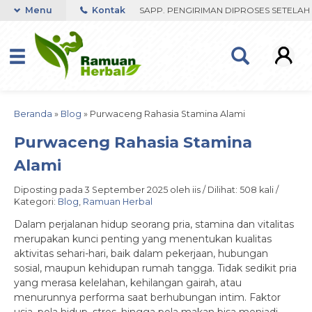
ST RESPON ORDER VIA WHATSAPP. PENGIRIMAN DIPROSES SETELAH ME
Menu
Kontak
Beranda
»
Blog
»
Purwaceng Rahasia Stamina Alami
Purwaceng Rahasia Stamina
Alami
Diposting pada 3 September 2025 oleh iis / Dilihat: 508 kali /
Kategori:
Blog
,
Ramuan Herbal
Dalam perjalanan hidup seorang pria, stamina dan vitalitas
merupakan kunci penting yang menentukan kualitas
aktivitas sehari-hari, baik dalam pekerjaan, hubungan
sosial, maupun kehidupan rumah tangga. Tidak sedikit pria
yang merasa kelelahan, kehilangan gairah, atau
menurunnya performa saat berhubungan intim. Faktor