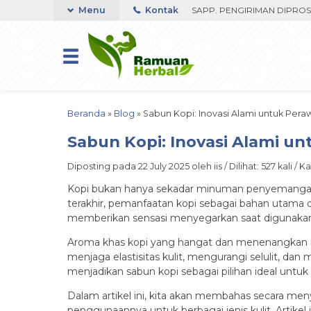
RIBU FAST RESPON ORDER VIA WHATSAPP. PENGIRIMAN DIPROSES SET
Menu
Kontak
Beranda
»
Blog
»
Sabun Kopi: Inovasi Alami untuk Pera
Sabun Kopi: Inovasi Alami un
Diposting pada 22 July 2025 oleh iis / Dilihat: 527 kali / K
Kopi bukan hanya sekadar minuman penyemangat pa
terakhir, pemanfaatan kopi sebagai bahan utama 
memberikan sensasi menyegarkan saat digunakan, 
Aroma khas kopi yang hangat dan menenangkan menj
menjaga elastisitas kulit, mengurangi selulit, da
menjadikan sabun kopi sebagai pilihan ideal untuk p
Dalam artikel ini, kita akan membahas secara me
penggunaannya untuk berbagai jenis kulit. Art