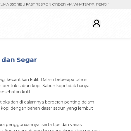
50RIBU FAST RESPON ORDER VIA WHATSAPP. PENGIRIMAN DIPROSES S
t dan Segar
gi kecantikan kulit. Dalam beberapa tahun
 bentuk sabun kopi. Sabun kopi tidak hanya
esehatan kulit.
ntioksidan di dalamnya berperan penting dalam
ami kopi dengan bahan dasar sabun yang lembut
a penggunaannya, serta tips dan variasi
mandu Anda memahami dan memaksimalkan potensi