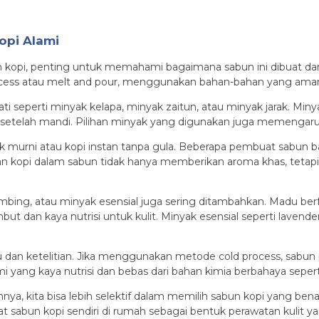
opi Alami
kopi, penting untuk memahami bagaimana sabun ini dibuat dan
rocess atau melt and pour, menggunakan bahan-bahan yang aman
i seperti minyak kelapa, minyak zaitun, atau minyak jarak. Min
 setelah mandi. Pilihan minyak yang digunakan juga memengaruh
 murni atau kopi instan tanpa gula. Beberapa pembuat sabun
an kopi dalam sabun tidak hanya memberikan aroma khas, tetap
ambing, atau minyak esensial juga sering ditambahkan. Madu ber
 dan kaya nutrisi untuk kulit. Minyak esensial seperti lavend
dan ketelitian. Jika menggunakan metode cold process, sabun
i yang kaya nutrisi dan bebas dari bahan kimia berbahaya seper
kita bisa lebih selektif dalam memilih sabun kopi yang benar
sabun kopi sendiri di rumah sebagai bentuk perawatan kulit y