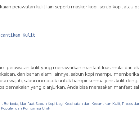
ian perawatan kulit lain seperti masker kopi, scrub kopi, atau b
ecantikan Kulit
alam perawatan kulit yang menawarkan manfaat luas mulai dari ek
oksidan, dan bahan alami lainnya, sabun kopi mampu memberika
upun wajah, sabun ini cocok untuk hampir semua jenis kulit de
ips pemakaian yang dianjurkan, Anda bisa merasakan manfaat sa
it Berbeda
,
Manfaat Sabun Kopi bagi Kesehatan dan Kecantikan Kulit
,
Proses d
g Populer dan Kombinasi Unik