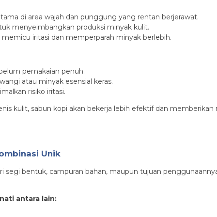
erutama di area wajah dan punggung yang rentan berjerawat.
tuk menyeimbangkan produksi minyak kulit.
t memicu iritasi dan memperparah minyak berlebih.
t sebelum pemakaian penuh.
wangi atau minyak esensial keras.
lkan risiko iritasi.
s kulit, sabun kopi akan bekerja lebih efektif dan memberika
Kombinasi Unik
 dari segi bentuk, campuran bahan, maupun tujuan penggunaanny
ati antara lain: