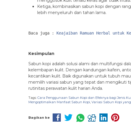
menggosok kulit terlalu keras agar tidak iritasi.
Ketiga, kombinasikan sabun kopi dengan rangka
lebih menyeluruh dan tahan lama.
Baca juga : 
Keajaiban Ramuan Herbal untuk K
Kesimpulan
Sabun kopi adalah solusi alami dan multifungsi d
kelembapan kulit. Dengan kandungan kafein, anti
kecantikan kulit. Baik digunakan untuk tubuh ma
memilih variasi sabun yang tepat dan mengikuti t
rutinitas perawatan kulit harian Anda.
Tags:
Cara Penggunaan Sabun Kopi dan Efeknya bagi Jenis Kul
Mengoptimalkan Manfaat Sabun Kopi
,
Variasi Sabun Kopi yan
Bagikan ke