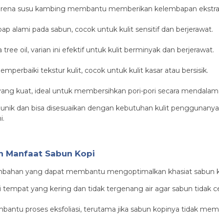
g karena susu kambing membantu memberikan kelembapan ekstra se
 alami pada sabun, cocok untuk kulit sensitif dan berjerawat.
ee oil, varian ini efektif untuk kulit berminyak dan berjerawat.
baiki tekstur kulit, cocok untuk kulit kasar atau bersisik.
 yang kuat, ideal untuk membersihkan pori-pori secara mendala
ik unik dan bisa disesuaikan dengan kebutuhan kulit penggunan
i.
 Manfaat Sabun Kopi
tambahan yang dapat membantu mengoptimalkan khasiat sabun kop
tempat yang kering dan tidak tergenang air agar sabun tidak 
ntu proses eksfoliasi, terutama jika sabun kopinya tidak memili