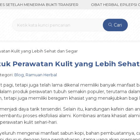
ELAH MENERIMA BUKTI TRANSFER
OBAT HERBAL EPILEPSI CUMA 3
Cari
watan Kulit yang Lebih Sehat dan Segar
tuk Perawatan Kulit yang Lebih Seha
ategori:
Blog
,
Ramuan Herbal
gi, tetapi juga telah lama dikenal memiliki banyak manfaat ba
dalam produk perawatan tubuh semakin populer, terutama dalam
tetapi juga memiliki beragam khasiat yang menakjubkan bagi k
adi daya tarik tersendiri. Selain itu, kandungan kafein dan a
n membantu proses eksfoliasi alami. Kombinasi antara khasiat al
erawatan kulit sehari-hari.
nyeluruh mengenai manfaat sabun kopi, bahan pembuatannya, car
ikel ini disusun dengan lima pembahasan utama yang akan me